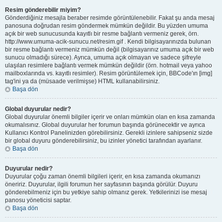
Resim gönderebilir miyim?
Gönderdiğiniz mesajla beraber resimde görüntülenebilir. Fakat şu anda mesaj
panosuna doğrudan resim göndermek mümkün değildir. Bu yüzden umuma
açık bir web sunucusunda kayıtlı bir resme bağlantı vermeniz gerek, örn.
http://www.umuma-acik-sunucu.net/resim.gif . Kendi bilgisayarınızda bulunan
bir resme bağlantı vermeniz mümkün değil (bilgisayarınız umuma açık bir web
sunucu olmadığı sürece). Ayrıca, umuma açık olmayan ve sadece şifreyle
ulaşılan resimlere bağlantı vermek mümkün değildir (örn. hotmail veya yahoo
mailboxlarında vs. kayıtlı resimler). Resim görüntülemek için, BBCode'ın [img]
tag'ini ya da (müsaade verilmişse) HTML kullanabilirsiniz.
Başa dön
Global duyurular nedir?
Global duyurular önemli bilgiler içerir ve onları mümkün olan en kısa zamanda
okumalısınız. Global duyurular her forumun başında görünecektir ve ayrıca
Kullanıcı Kontrol Panelinizden görebilirsiniz. Gerekli izinlere sahipseniz sizde
bir global duyuru gönderebilirsiniz, bu izinler yönetici tarafından ayarlanır.
Başa dön
Duyurular nedir?
Duyurular çoğu zaman önemli bilgileri içerir, en kısa zamanda okumanızı
öneririz. Duyurular, ilgili forumun her sayfasının başında görülür. Duyuru
gönderebilmeniz için bu yetkiye sahip olmanız gerek. Yetkilerinizi ise mesaj
panosu yöneticisi saptar.
Başa dön