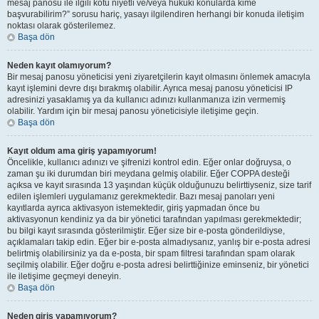
mesaj panosu ile ilgili kötü niyetli ve/veya hukuki konularda kime
başvurabilirim?” sorusu hariç, yasayı ilgilendiren herhangi bir konuda iletişim
noktası olarak gösterilemez.
Başa dön
Neden kayıt olamıyorum?
Bir mesaj panosu yöneticisi yeni ziyaretçilerin kayıt olmasını önlemek amacıyla
kayıt işlemini devre dışı bırakmış olabilir. Ayrıca mesaj panosu yöneticisi IP
adresinizi yasaklamış ya da kullanıcı adınızı kullanmanıza izin vermemiş
olabilir. Yardım için bir mesaj panosu yöneticisiyle iletişime geçin.
Başa dön
Kayıt oldum ama giriş yapamıyorum!
Öncelikle, kullanıcı adınızı ve şifrenizi kontrol edin. Eğer onlar doğruysa, o
zaman şu iki durumdan biri meydana gelmiş olabilir. Eğer COPPA desteği
açıksa ve kayıt sırasında 13 yaşından küçük olduğunuzu belirttiyseniz, size tarif
edilen işlemleri uygulamanız gerekmektedir. Bazı mesaj panoları yeni
kayıtlarda ayrıca aktivasyon istemektedir, giriş yapmadan önce bu
aktivasyonun kendiniz ya da bir yönetici tarafından yapılması gerekmektedir;
bu bilgi kayıt sırasında gösterilmiştir. Eğer size bir e-posta gönderildiyse,
açıklamaları takip edin. Eğer bir e-posta almadıysanız, yanlış bir e-posta adresi
belirtmiş olabilirsiniz ya da e-posta, bir spam filtresi tarafından spam olarak
seçilmiş olabilir. Eğer doğru e-posta adresi belirttiğinize eminseniz, bir yönetici
ile iletişime geçmeyi deneyin.
Başa dön
Neden giriş yapamıyorum?