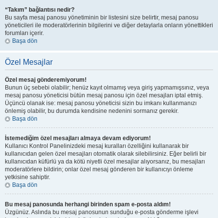
“Takım” bağlantısı nedir?
Bu sayfa mesaj panosu yönetiminin bir listesini size belirtir, mesaj panosu
yöneticileri ile moderatörlerinin bilgilerini ve diğer detaylarla onların yönettikleri
forumları içerir.
Başa dön
Özel Mesajlar
Özel mesaj gönderemiyorum!
Bunun üç sebebi olabilir; henüz kayıt olmamış veya giriş yapmamışsınız, veya
mesaj panosu yöneticisi bütün mesaj panosu için özel mesajları iptal etmiş.
Üçüncü olanak ise: mesaj panosu yöneticisi sizin bu imkanı kullanmanızı
önlemiş olabilir, bu durumda kendisine nedenini sormanız gerekir.
Başa dön
İstemediğim özel mesajları almaya devam ediyorum!
Kullanıcı Kontrol Panelinizdeki mesaj kuralları özelliğini kullanarak bir
kullanıcıdan gelen özel mesajları otomatik olarak silebilirsiniz. Eğer belirli bir
kullanıcıdan küfürlü ya da kötü niyetli özel mesajlar alıyorsanız, bu mesajları
moderatörlere bildirin; onlar özel mesaj gönderen bir kullanıcıyı önleme
yetkisine sahiptir.
Başa dön
Bu mesaj panosunda herhangi birinden spam e-posta aldım!
Üzgünüz. Aslında bu mesaj panosunun sunduğu e-posta gönderme işlevi