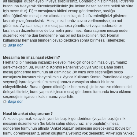
ait mesajları düzenleyebilir veya silebilirsiniz. Gönderdiğiniz bir mesajı
düzenle
butonuna tıklayarak düzenleyebilirsiniz (bu imkan bazen sadece belirli bir süre
için mevcuttur). Eğer mesajınıza birileri cevap göndermişse, başlığa
döndüğünüzde mesajınızın altında metni kaç defa düzenlediğinizi gösteren
kısa bir yazı göreceksiniz. Mesajınıza henüz cevap verilmemişse, bu not
görülmez. Ayrıca mesajınız mesaj panosu yöneticileri veya moderatörler
tarafından düzenlenince de bu metin görünmez. Buna rağmen mesajı neden
düzenlediklerine dair kendilerine has bir not bırakabilirler. Not: Normal
kullanıcılar herhangi birinden cevap geldikten sonra bir mesajı silemezler.
Başa dön
Mesajıma bir imza nasıl eklerim?
Herhangi bir mesaja imzanızı ekleyebilmek için önce bir imza oluşturmanız
gerekmektedir. Bu, Kullanıcı Kontrol Paneliniz yoluyla yapılır. Daha sonra
mesaj gönderme formunun alt kısmındaki
Bir imza ekle
seçeneğini seçip
mesajınıza imzanızı ekleyebilirsiniz. Ayrıca Kullanıcı Kontrol Panelindeki uygun
seçeneği işaretleyerek tüm mesajlarınıza varsayılan olarak bir imza
ekleyebilirsiniz. Buna rağmen dilediğiniz her mesaj için imzanızın eklenmesini
önleyebilirsiniz, bunu yapmak içinse mesaj gönderme formunda imza ekleme
seçeneğinin işaretini kaldırmanız yeterlidir.
Başa dön
Nasıl bir anket oluştururum?
Anket oluşturmak kolaydır, yeni bir başlık gönderirken (veya bir başlığın ilk
mesajını düzenlerken (bu tabiki sahip olduğunuz izne bağlıdır)), mesaj
gönderme formunun altında “Anket oluştur” sekmesini göreceksiniz (böyle bir
formu göremiyorsanız, anket oluşturma yetkiniz yok demektir). Anket için “Anket