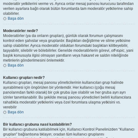
moderatör yetkilerini verme vs. Ayrıca onlar mesaj panosu kurucusu tarafından
verilen ayarlara bağlı olarak bütün forumlarda tam moderatör yetkilerine sahip
olabilirler.
Başa dön
Moderatörler nedir?
Moderatörler (ya da onların grupları), günlük olarak forumun çalışmasını
kontrol eden şahıslar veya gruplardır. Başlıkları değiştirme ve silme yetkisine
sahip olabilirler. Ayrıca moderatör oldukları forumdaki başlıkları kilitleyebilir,
taşıyabilir, silebilir ve bölebilirler. Genelde moderatörlerin görevi,
off-topic
, yani
başlık konusuyla ilgisi olmayan yanıtların veya hakaret ve saldırı niteliğinde
metinlerin gönderilmesini önlemektir.
Başa dön
Kullanıcı grupları nedir?
Kullanıcı grupları, mesaj panosu yöneticilerinin kullanıcıları grup halinde
ayırabilmesi için öngörülen bir yöntemdir. Her kullanıcı (çoğu mesaj
panolarından farklı olarak) bir çok gruba üye olabilir ve her gruba ayrı ayrı
izinler tanımlanabilir. Bu şekilde mesaj panosu yöneticileri belirli kullanıcılara
rahatlıkla moderatör yetkilerini veya özel forumlara ulaşma yetkisini vs.
verebilir
Başa dön
Bir kullanıcı grubuna nasıl katılabilirim?
Bir kullanıcı grubuna katılabilmek için, Kullanıcı Kontrol Panelinizden “Kullanıcı
grupları” bağlantısına tıklayın; oradan tüm kullanıcı gruplarını