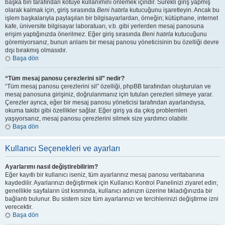
başka biri tarafından kötüye kullanımını önlemek içindir. Sürekli giriş yapmış
olarak kalmak için, giriş sırasında
Beni hatırla
kutucuğunu işaretleyin. Ancak bu
işlem başkalarıyla paylaşılan bir bilgisayarlardan, örneğin; kütüphane, internet
kafe, üniversite bilgisayar laboratuarı, v.b. gibi yerlerden mesaj panosuna
erişim yaptığınızda önerilmez. Eğer giriş sırasında
Beni hatırla
kutucuğunu
göremiyorsanız, bunun anlamı bir mesaj panosu yöneticisinin bu özelliği devre
dışı bırakmış olmasıdır.
Başa dön
“Tüm mesaj panosu çerezlerini sil” nedir?
“Tüm mesaj panosu çerezlerini sil” özelliği, phpBB tarafından oluşturulan ve
mesaj panosuna girişiniz, doğrulanmanız için tutulan çerezleri silmeye yarar.
Çerezler ayrıca, eğer bir mesaj panosu yöneticisi tarafından ayarlandıysa,
okuma takibi gibi özellikler sağlar. Eğer giriş ya da çıkış problemleri
yaşıyorsanız, mesaj panosu çerezlerini silmek size yardımcı olabilir.
Başa dön
Kullanıcı Seçenekleri ve ayarları
Ayarlarımı nasıl değiştirebilirim?
Eğer kayıtlı bir kullanıcı iseniz, tüm ayarlarınız mesaj panosu veritabanına
kaydedilir. Ayarlarınızı değiştirmek için Kullanıcı Kontrol Panelinizi ziyaret edin;
genellikle sayfaların üst kısmında, kullanıcı adınızın üzerine tıkladığınızda bir
bağlantı bulunur. Bu sistem size tüm ayarlarınızı ve tercihlerinizi değiştirme izni
verecektir.
Başa dön