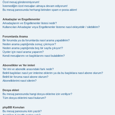
Özel mesaj gönderemiyorum!
İstemediğim özel mesajları almaya devam ediyorum!
Bu mesaj panosunda herhangi birinden spam e-posta aldım!
Arkadaşlar ve Engellenenler
Arkadaşlarım ve Engellenenler listesi nedir?
Kullanıcıları Arkadaşlar veya Engellenenler listeme nasıl ekleyebilir / silebilirim?
Forumlarda Arama
Bir forumda ya da forumlarda nasıl arama yapabilirim?
Neden arama yaptığımda sonuç çıkmıyor?
Neden arama yaptığımda boş bir sayfa çıkıyor!?
Üyeler için nasıl arama yaparım?
Kendi mesajlarımı ve başlıklarımı nasıl bulabilirim?
Abonelikler ve Yer imleri
Yer imi ve abonelik arasındaki fark nedir?
Belirli başlıkları nasıl yer imlerine eklerim ya da bu başlıklara nasıl abone olurum?
Belirli bir foruma nasıl abone olurum?
Aboneliklerimi nasıl silerim?
Dosya ekleri
Bu mesaj panosunda hangi dosya eklerine izin veriliyor?
Tüm dosya eklerimi nasıl bulurum?
phpBB Konuları
Bu mesaj panosunu kim yazdı?