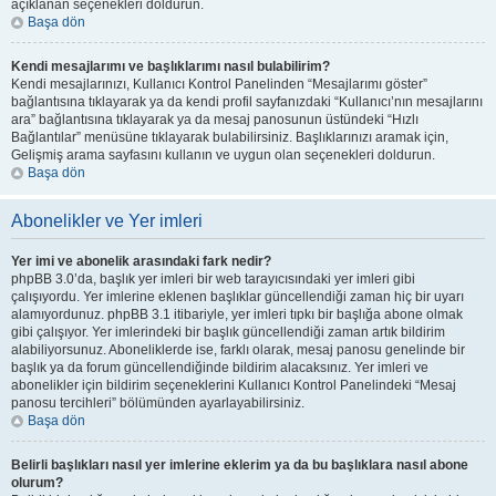
açıklanan seçenekleri doldurun.
Başa dön
Kendi mesajlarımı ve başlıklarımı nasıl bulabilirim?
Kendi mesajlarınızı, Kullanıcı Kontrol Panelinden “Mesajlarımı göster”
bağlantısına tıklayarak ya da kendi profil sayfanızdaki “Kullanıcı’nın mesajlarını
ara” bağlantısına tıklayarak ya da mesaj panosunun üstündeki “Hızlı
Bağlantılar” menüsüne tıklayarak bulabilirsiniz. Başlıklarınızı aramak için,
Gelişmiş arama sayfasını kullanın ve uygun olan seçenekleri doldurun.
Başa dön
Abonelikler ve Yer imleri
Yer imi ve abonelik arasındaki fark nedir?
phpBB 3.0’da, başlık yer imleri bir web tarayıcısındaki yer imleri gibi
çalışıyordu. Yer imlerine eklenen başlıklar güncellendiği zaman hiç bir uyarı
alamıyordunuz. phpBB 3.1 itibariyle, yer imleri tıpkı bir başlığa abone olmak
gibi çalışıyor. Yer imlerindeki bir başlık güncellendiği zaman artık bildirim
alabiliyorsunuz. Aboneliklerde ise, farklı olarak, mesaj panosu genelinde bir
başlık ya da forum güncellendiğinde bildirim alacaksınız. Yer imleri ve
abonelikler için bildirim seçeneklerini Kullanıcı Kontrol Panelindeki “Mesaj
panosu tercihleri” bölümünden ayarlayabilirsiniz.
Başa dön
Belirli başlıkları nasıl yer imlerine eklerim ya da bu başlıklara nasıl abone
olurum?