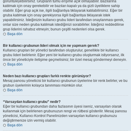
görüntüleyebilirsiniz. Grupların tümü
erişime açık
olmayabilir. Bazılarına
katılmak için onay gerekebilir ve bazıları kapalı ya da gizli üyeliklere sahip
olabilir. Eğer grup açık ise, ilgili bağlantıya tıklayarak katılabilirsiniz. Eğer bir
gruba katılmak için onay gerekiyorsa ilgili bağlantıya tıklayarak istek
yapabilirsiniz. İsteğinizin kullanıcı grubu lideri tarafından onaylanması gerek,
onlar size neden gruba katılmak istediğinizi sorabilirler. İsteğiniz reddedilirse
grup liderini rahatsız etmeyin; bunun çeşitli nedenleri olsa gerek.
Başa dön
Bir kullanıcı grubunun lideri olmak için ne yapmam gerek?
Kullanıcı grupları bir yönetici tarafından oluşturulur, genellikle bir kullanıcı
grubu lideri belirlenir. Eğer yeni bir kullanıcı grubu oluşturmak istiyorsanız, ilk
önce bir yöneticiyle iletişime geçmelisiniz; bir özel mesaj göndermeyi deneyin.
Başa dön
Neden bazı kullanıcı grupları farklı renkte görünüyor?
Mesaj panosu yöneticisi bir kullanıcı grubunun üyelerine bir renk belirler, ve bu
grubun üyelerinin kolayca tanınması mümkün olur.
Başa dön
“Varsayılan kullanıcı grubu” nedir?
Eğer bir kullanıcı grubundan daha fazlasının üyesi iseniz, varsayılan olarak
kullanmak için belirlenen grubunuzun rengi ve rütbesi gösterilir. Mesaj panosu
yöneticisi, Kullanıcı Kontrol Panelinizden varsayılan kullanıcı grubunuzu
değiştirmenize izin vermiş olabilir.
Başa dön