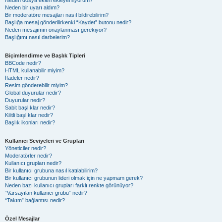
Neden dosya ekleri ekleyemiyorum?
Neden bir uyarı aldım?
Bir moderatöre mesajları nasıl bildirebilirim?
Başlığa mesaj gönderilirkenki “Kaydet” butonu nedir?
Neden mesajımın onaylanması gerekiyor?
Başlığımı nasıl darbelerim?
Biçimlendirme ve Başlık Tipleri
BBCode nedir?
HTML kullanabilir miyim?
İfadeler nedir?
Resim gönderebilir miyim?
Global duyurular nedir?
Duyurular nedir?
Sabit başlıklar nedir?
Kilitli başlıklar nedir?
Başlık ikonları nedir?
Kullanıcı Seviyeleri ve Grupları
Yöneticiler nedir?
Moderatörler nedir?
Kullanıcı grupları nedir?
Bir kullanıcı grubuna nasıl katılabilirim?
Bir kullanıcı grubunun lideri olmak için ne yapmam gerek?
Neden bazı kullanıcı grupları farklı renkte görünüyor?
“Varsayılan kullanıcı grubu” nedir?
“Takım” bağlantısı nedir?
Özel Mesajlar