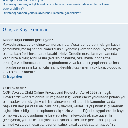
Aradığım X özellik neden yok?
Bu mesaj panosuyla ilgili hukuki sorunlar için veya suistimal durumlarda kime
başvurabilirim?
Bir mesaj panosu yöneticisiyle nasıl iletişime geçebilirim?
Giriş ve Kayıt sorunları
Neden kayıt olmam gerekiyor?
Kayıt olmanıza gerek olmayabilirdi aslında. Mesaj gönderebilmek için kaydın
şart olması, mesaj panosu yöneticisinin (yönetici) kararına bağlı. Ayrıca kayıt
olunca bazı özel imkanlara ulaşabilirsiniz. Örneğin mesajlarınızın yanında
kendinize ait küçük bir resim (avatar) gösterme, özel mesaj gönderme,
tanıdığınız kullanıcılara e-posta gönderme veya kullanıcı gruplarına katılma
imkanlarına misafir kullanıcılar sahip değildir. Kayıt işlemi çok basit olduğu için
kayıt olmanız önerilir.
Başa dön
COPPA nedir?
COPPA ya da Child Online Privacy and Protection Act of 1998, Birleşik
Devletlerde web sitelerinin 13 yaşından küçüklerin ebeveynlerinden potansiyel
bilgi toplayabilmek için yazılı izin almayı gerekli tutan bir kanundur, ya da
başka bir deyişle yasal veli/vasi onay şeklidir, veliler 13 yaşından küçüklerden
kişisel kimlik bilgilerinin toplanması için izin verirler. Eğer bu uygulama ile kayıt
olmak ya da bu uygulama ile bir web sitesine kayıt olmak size güvenilir
gelmiyorsa, yardım için bir yasal danışman ile iletişime geçin. Not: phpBB
Limited ya da bu mesaj panosunun sahibi yasal destek sağlamaz, ve “Bu