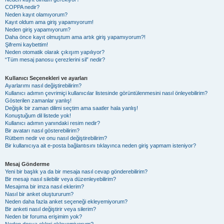
COPPA nedir?
Neden kayıt olamıyorum?
Kayıt oldum ama giriş yapamıyorum!
Neden giriş yapamıyorum?
Daha önce kayıt olmuştum ama artık giriş yapamıyorum?!
Şifremi kaybettim!
Neden otomatik olarak çıkışım yapılıyor?
“Tüm mesaj panosu çerezlerini sil” nedir?
Kullanıcı Seçenekleri ve ayarları
Ayarlarımı nasıl değiştirebilirim?
Kullanıcı adımın çevrimiçi kullanıcılar listesinde görüntülenmesini nasıl önleyebilirim?
Gösterilen zamanlar yanlış!
Değişik bir zaman dilimi seçtim ama saatler hala yanlış!
Konuştuğum dil listede yok!
Kullanıcı adımın yanındaki resim nedir?
Bir avatarı nasıl gösterebilirim?
Rütbem nedir ve onu nasıl değiştirebilirim?
Bir kullanıcıya ait e-posta bağlantısını tıklayınca neden giriş yapmam isteniyor?
Mesaj Gönderme
Yeni bir başlık ya da bir mesaja nasıl cevap gönderebilirim?
Bir mesajı nasıl silebilir veya düzenleyebilirim?
Mesajıma bir imza nasıl eklerim?
Nasıl bir anket oluştururum?
Neden daha fazla anket seçeneği ekleyemiyorum?
Bir anketi nasıl değiştirir veya silerim?
Neden bir foruma erişimim yok?