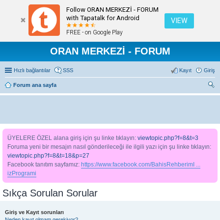
Follow ORAN MERKEZİ - FORUM
with Tapatalk for Android
VIEW
FREE - on Google Play
ORAN MERKEZİ - FORUM
Hızlı bağlantılar
SSS
Kayıt
Giriş
Forum ana sayfa
ra
ÜYELERE ÖZEL alana giriş için şu linke tıklayın:
viewtopic.php?f=8&t=3
Foruma yeni bir mesajın nasıl gönderileceği ile ilgili yazı için şu linke tıklayın:
viewtopic.php?f=8&t=18&p=27
Facebook tanıtım sayfamız:
https://www.facebook.com/BahisRehberimI ...
izProgrami
Sıkça Sorulan Sorular
Giriş ve Kayıt sorunları
Neden kayıt olmam gerekiyor?