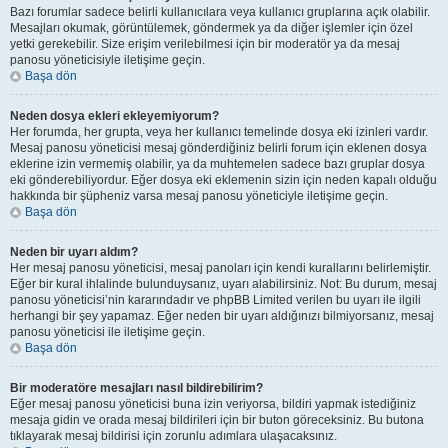
Bazı forumlar sadece belirli kullanıcılara veya kullanıcı gruplarına açık olabilir.
Mesajları okumak, görüntülemek, göndermek ya da diğer işlemler için özel
yetki gerekebilir. Size erişim verilebilmesi için bir moderatör ya da mesaj
panosu yöneticisiyle iletişime geçin.
Başa dön
Neden dosya ekleri ekleyemiyorum?
Her forumda, her grupta, veya her kullanıcı temelinde dosya eki izinleri vardır.
Mesaj panosu yöneticisi mesaj gönderdiğiniz belirli forum için eklenen dosya
eklerine izin vermemiş olabilir, ya da muhtemelen sadece bazı gruplar dosya
eki gönderebiliyordur. Eğer dosya eki eklemenin sizin için neden kapalı olduğu
hakkında bir şüpheniz varsa mesaj panosu yöneticiyle iletişime geçin.
Başa dön
Neden bir uyarı aldım?
Her mesaj panosu yöneticisi, mesaj panoları için kendi kurallarını belirlemiştir.
Eğer bir kural ihlalinde bulunduysanız, uyarı alabilirsiniz. Not: Bu durum, mesaj
panosu yöneticisi’nin kararındadır ve phpBB Limited verilen bu uyarı ile ilgili
herhangi bir şey yapamaz. Eğer neden bir uyarı aldığınızı bilmiyorsanız, mesaj
panosu yöneticisi ile iletişime geçin.
Başa dön
Bir moderatöre mesajları nasıl bildirebilirim?
Eğer mesaj panosu yöneticisi buna izin veriyorsa, bildiri yapmak istediğiniz
mesaja gidin ve orada mesaj bildirileri için bir buton göreceksiniz. Bu butona
tıklayarak mesaj bildirisi için zorunlu adımlara ulaşacaksınız.