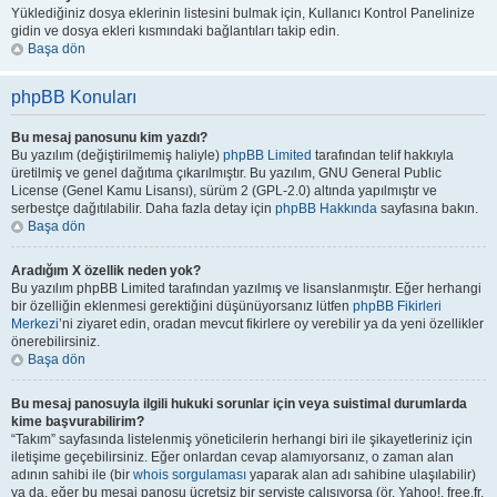
Yüklediğiniz dosya eklerinin listesini bulmak için, Kullanıcı Kontrol Panelinize
gidin ve dosya ekleri kısmındaki bağlantıları takip edin.
Başa dön
phpBB Konuları
Bu mesaj panosunu kim yazdı?
Bu yazılım (değiştirilmemiş haliyle)
phpBB Limited
tarafından telif hakkıyla
üretilmiş ve genel dağıtıma çıkarılmıştır. Bu yazılım, GNU General Public
License (Genel Kamu Lisansı), sürüm 2 (GPL-2.0) altında yapılmıştır ve
serbestçe dağıtılabilir. Daha fazla detay için
phpBB Hakkında
sayfasına bakın.
Başa dön
Aradığım X özellik neden yok?
Bu yazılım phpBB Limited tarafından yazılmış ve lisanslanmıştır. Eğer herhangi
bir özelliğin eklenmesi gerektiğini düşünüyorsanız lütfen
phpBB Fikirleri
Merkezi
’ni ziyaret edin, oradan mevcut fikirlere oy verebilir ya da yeni özellikler
önerebilirsiniz.
Başa dön
Bu mesaj panosuyla ilgili hukuki sorunlar için veya suistimal durumlarda
kime başvurabilirim?
“Takım” sayfasında listelenmiş yöneticilerin herhangi biri ile şikayetleriniz için
iletişime geçebilirsiniz. Eğer onlardan cevap alamıyorsanız, o zaman alan
adının sahibi ile (bir
whois sorgulaması
yaparak alan adı sahibine ulaşılabilir)
ya da, eğer bu mesaj panosu ücretsiz bir serviste çalışıyorsa (ör. Yahoo!, free.fr,