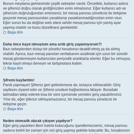
Bunun meydana gelmesinde çeşitli sebepler vardır. Öncelikle, kullanıcı adınız
ve şifrenizi doğru olarak girdiğinizden emin olmalısınız. Eğer kullanıcı adı ve
şifrenizin doğruluğundan eminseniz, bir mesaj panosu yöneticisi ile iletişime
geçerek mesaj panosundan yasaklanıp yasaklanmadığınızdan emin olun.
Eğer sorun bu da değilse web sitesi sahibi mesaj panosu için yanlış ayar
yapmış olabilir ve bunu düzeltmesi gerekebilir.
Başa dön
Daha önce kayıt olmuştum ama artık giriş yapamıyorum?!
Bazı sebeplerden dolayı bir yönetici hesabınızı deaktif etmiş ya da silmiş
olabilir. Ayrıca, bazı mesaj panoları veritabanını azaltmak için uzun bir süredir
mesaj göndermeyen kullanıcıları periyodik aralıklarla silerler. Eğer bu olmuşsa,
tekrar kayıt olmayı deneyin ve tartışmalara katılın.
Başa dön
Şifremi kaybettim!
Panik yapmayın! Şifreniz geri getirelemese de, kolayca sıfırlanabilir. Giriş
sayfasını ziyaret edin ve
Şifremi unuttum
bağlantısına tıklayın. Buradaki
talimatları takip ederek kısa bir süre içerisinde yeniden giriş yapabilirsiniz.
Yine de, eğer şifenizi sıfırlayamazsanız, bir mesaj panosu yöneticisi ile
iletişime geçin.
Başa dön
Neden otomatik olarak çıkışım yapılıyor?
Eğer giriş yaparken
Beni hatırla
kutucuğunu işaretlemezseniz, mesaj panosu
sadece belirli bir zaman için sizi giriş yapmış şekilde tutacaktır. Bu, hesabınızın