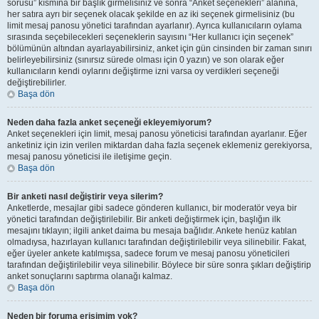
sorusu” kısmına bir başlık girmelisiniz ve sonra “Anket seçenekleri” alanına,
her satıra ayrı bir seçenek olacak şekilde en az iki seçenek girmelisiniz (bu
limit mesaj panosu yönetici tarafından ayarlanır). Ayrıca kullanıcıların oylama
sırasında seçebilecekleri seçeneklerin sayısını “Her kullanıcı için seçenek”
bölümünün altından ayarlayabilirsiniz, anket için gün cinsinden bir zaman sınırı
belirleyebilirsiniz (sınırsız sürede olması için 0 yazın) ve son olarak eğer
kullanıcıların kendi oylarını değiştirme izni varsa oy verdikleri seçeneği
değiştirebilirler.
Başa dön
Neden daha fazla anket seçeneği ekleyemiyorum?
Anket seçenekleri için limit, mesaj panosu yöneticisi tarafından ayarlanır. Eğer
anketiniz için izin verilen miktardan daha fazla seçenek eklemeniz gerekiyorsa,
mesaj panosu yöneticisi ile iletişime geçin.
Başa dön
Bir anketi nasıl değiştirir veya silerim?
Anketlerde, mesajlar gibi sadece gönderen kullanıcı, bir moderatör veya bir
yönetici tarafından değiştirilebilir. Bir anketi değiştirmek için, başlığın ilk
mesajını tıklayın; ilgili anket daima bu mesaja bağlıdır. Ankete henüz katılan
olmadıysa, hazırlayan kullanıcı tarafından değiştirilebilir veya silinebilir. Fakat,
eğer üyeler ankete katılmışsa, sadece forum ve mesaj panosu yöneticileri
tarafından değiştirilebilir veya silinebilir. Böylece bir süre sonra şıkları değiştirip
anket sonuçlarını saptırma olanağı kalmaz.
Başa dön
Neden bir foruma erişimim yok?