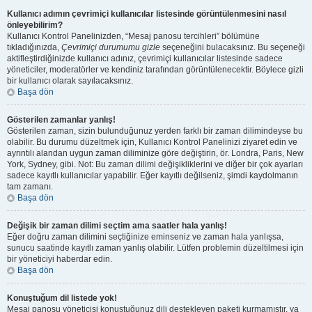
Kullanıcı adımın çevrimiçi kullanıcılar listesinde görüntülenmesini nasıl
önleyebilirim?
Kullanıcı Kontrol Panelinizden, “Mesaj panosu tercihleri” bölümüne
tıkladığınızda,
Çevrimiçi durumumu gizle
seçeneğini bulacaksınız. Bu seçeneği
aktifleştirdiğinizde kullanıcı adınız, çevrimiçi kullanıcılar listesinde sadece
yöneticiler, moderatörler ve kendiniz tarafından görüntülenecektir. Böylece gizli
bir kullanıcı olarak sayılacaksınız.
Başa dön
Gösterilen zamanlar yanlış!
Gösterilen zaman, sizin bulunduğunuz yerden farklı bir zaman dilimindeyse bu
olabilir. Bu durumu düzeltmek için, Kullanıcı Kontrol Panelinizi ziyaret edin ve
ayrıntılı alandan uygun zaman diliminize göre değiştirin, ör. Londra, Paris, New
York, Sydney, gibi. Not: Bu zaman dilimi değişikliklerini ve diğer bir çok ayarları
sadece kayıtlı kullanıcılar yapabilir. Eğer kayıtlı değilseniz, şimdi kaydolmanın
tam zamanı.
Başa dön
Değişik bir zaman dilimi seçtim ama saatler hala yanlış!
Eğer doğru zaman dilimini seçtiğinize eminseniz ve zaman hala yanlışsa,
sunucu saatinde kayıtlı zaman yanlış olabilir. Lütfen problemin düzeltilmesi için
bir yöneticiyi haberdar edin.
Başa dön
Konuştuğum dil listede yok!
Mesaj panosu yöneticisi konuştuğunuz dili destekleyen paketi kurmamıştır, ya