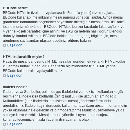
BBCode nedir?
BBCode HTML'in özel bir uygulamasıdır. Forum'a yazdığınız mesajlarda
BBCode kullanabilme imkanını mesaj panosu yöneticisi saptar. Ayrıca mesaj
gönderme formundaki seçenekler sayesinde dilediğiniz mesajlarda BBCode'ı
iptal etmeniz mümkündür. BBCode, HTML'e benzer tarzdadır fakat tag'ler < ve
> yerine köşeli parantez içine alınır: [ ve ]. Ayrıca nelerin nasıl görüntülendiği
daha iyi kontrol edilebilir. BBCode hakkında daha geniş bilgiler için, mesaj
gönderme sayfasından ulaşabileceğiniz rehbere bakınız.
Başa dön
HTML kullanabilir miyim?
Hayır. Bu mesaj panosunda HTML mesajları göndermek ve farklı HTML kodları
kullanmak mümkün değildir. Daha fazla biçimlendirme için HTML yerine
BBCode kullanarak uygulayabilirsiniz.
Başa dön
İfadeler nedir?
İfadeler veya Semboller, belirli duygu ifadelerini vermek için kullanılan küçük
resimler halindeki kısa kodlardır. Örn. :) mutlu, :( ise üzgün anlamındadır.
Kullanabileceğiniz ifadelerin tam listesini mesaj gönderme formunda
görebilirsiniz. İfadeleri aşırı derecede kullanmamaya özen gösterin, onlar metin
yoksa okunmaz hale gelebilir ve bir moderatör mesajınızı düzenlemeye ya da
silmeye karar verebilir. Mesaj panosu yöneticisi ayrıca bir mesajınızda
kullanabileceğiniz en fazla ifade limitini ayarlamış olabilir
Başa dön