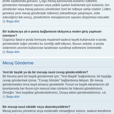
profili sayfasında görülür). Çoğu mesaj panosunda kullanıcı rütbeleri,
gönderilen mesajların sayısını veya yetkili üyeleri belirlemek için kullanılır, örn.
yöneticiler veya mesaj panosu yöneticileri özel bir rütbeye sahip olabilir. Lütfen
gereksiz yere mesaj gönderipte rütbenizi yükseltmeye çalışmayın, elde
edeceğiniz tek sonuç, yöneticilerin mesajlarınızın sayısını düşürmesi olacaktır.
Başa dön
Bir kullanıcıya ait e-posta bağlantısını tıklayınca neden giriş yapmam
isteniyor?
Üzgünüz fakat e-posta formuyla maalesef sadece kayıtlı kullanıcılar e-posta
gönderebilir (eğer yönetici bu özelliği aktif ettiyse). Bunun sebebi, e-posta
sisteminin anonim kullanıcılar tarafından suistimal edilmesini önlemektir.
Başa dön
Mesaj Gönderme
Yeni bir başlık ya da bir mesaja nasıl cevap gönderebilirim?
Bir foruma yeni bir başlık göndermek için, "Yeni Başlık" bağlantısına, bir başlığa
cevap göndermek içinse, "Cevap Gönder" bağlantısına tıklayın. Bir mesaj
göndermeden önce kayıt olmanız gerekebilir. Forum ve başlık ekranlarının alt
kısımlarında her forum için mevcut olan izinlerin bir listesini görebilirsiniz.
Örneğin: Yeni başlıklar gönderebilirsiniz, Dosya ekleri gönderebilirsiniz, v.b.
Başa dön
Bir mesajı nasıl silebilir veya düzenleyebilirim?
Mesaj panosu yöneticisi veya moderatör olmadığınız sürece, sadece kendinize