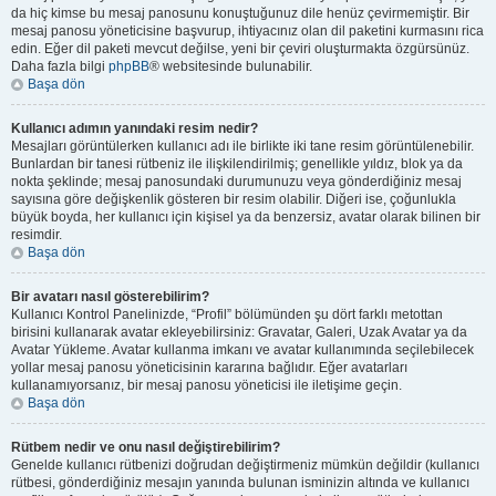
da hiç kimse bu mesaj panosunu konuştuğunuz dile henüz çevirmemiştir. Bir
mesaj panosu yöneticisine başvurup, ihtiyacınız olan dil paketini kurmasını rica
edin. Eğer dil paketi mevcut değilse, yeni bir çeviri oluşturmakta özgürsünüz.
Daha fazla bilgi
phpBB
® websitesinde bulunabilir.
Başa dön
Kullanıcı adımın yanındaki resim nedir?
Mesajları görüntülerken kullanıcı adı ile birlikte iki tane resim görüntülenebilir.
Bunlardan bir tanesi rütbeniz ile ilişkilendirilmiş; genellikle yıldız, blok ya da
nokta şeklinde; mesaj panosundaki durumunuzu veya gönderdiğiniz mesaj
sayısına göre değişkenlik gösteren bir resim olabilir. Diğeri ise, çoğunlukla
büyük boyda, her kullanıcı için kişisel ya da benzersiz, avatar olarak bilinen bir
resimdir.
Başa dön
Bir avatarı nasıl gösterebilirim?
Kullanıcı Kontrol Panelinizde, “Profil” bölümünden şu dört farklı metottan
birisini kullanarak avatar ekleyebilirsiniz: Gravatar, Galeri, Uzak Avatar ya da
Avatar Yükleme. Avatar kullanma imkanı ve avatar kullanımında seçilebilecek
yollar mesaj panosu yöneticisinin kararına bağlıdır. Eğer avatarları
kullanamıyorsanız, bir mesaj panosu yöneticisi ile iletişime geçin.
Başa dön
Rütbem nedir ve onu nasıl değiştirebilirim?
Genelde kullanıcı rütbenizi doğrudan değiştirmeniz mümkün değildir (kullanıcı
rütbesi, gönderdiğiniz mesajın yanında bulunan isminizin altında ve kullanıcı