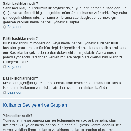
Sabit başlıklar nedir?
Sabit başlıklar, ilgili forumun ilk sayfasında, duyuruların hemen altında görülür.
Çoğu zaman önemli bilgileri içerirler, mümkünse okumanızı öneririz. Duyurular
için geçerli olduğu gibi, herhangi bir foruma sabit başlık göndermek için
gereken yetkileri mesaj panosu yöneticisi saptar.
Başa dön
Kilitli başlıklar nedir?
Bu başlıkları forum moderatörü veya mesaj panosu yöneticisi kilitler. Kilitli
başlıkları yanıtlamak mümkün değildir, içerdikleri anketler otomatik olarak sona
erir. Başlıklar bir çok nedenlerden dolayı kilitlenmiş olabilir. Ayrıca mesaj
panosu yöneticisi tarafından verilen izinlere bağlı olarak kendi başlıklarınızı
kilitleyebilirsiniz.
Başa dön
Başlık ikonları nedir?
Mesajlara, içeriğini işaret edecek başlık ikon resimleri tanımlanabilir. Başlık
ikonlarının kullanımı yönetici tarafından ayarlanan izinlere bağlıdır.
Başa dön
Kullanıcı Seviyeleri ve Grupları
Yöneticiler nedir?
Yöneticiler, mesaj panosunun her bölümünde en çok yetkiye sahip olan
üyelerdir. Bu üyeler, mesaj panosunun her türlü işlevini kontrol edebilir: izin
verme, yetkilendirme, kullanıcı yasaklama, kullanıcı grupları oluşturma,