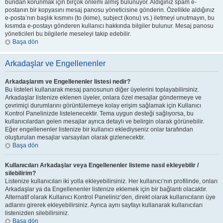
bundan korunmak için birçok önlemi almış bulunuyor. Aldığınız spam e-
postanın bir kopyasını mesaj panosu yöneticisine gönderin. Özellikle aldığınız
e-posta’nın başlık kısmını (to (kime), subject (konu) vs.) iletmeyi unutmayın, bu
kısımda e-postayı gönderen kullanıcı hakkında bilgiler bulunur. Mesaj panosu
yöneticileri bu bilgilerle meseleyi takip edebilir.
Başa dön
Arkadaşlar ve Engellenenler
Arkadaşlarım ve Engellenenler listesi nedir?
Bu listeleri kullanarak mesaj panosunun diğer üyelerini toplayabilirsiniz.
Arkadaşlar listenize eklenen üyeler, onlara özel mesajlar göndermeye ve
çevrimiçi durumlarını görüntülemeye kolay erişim sağlamak için Kullanıcı
Kontrol Panelinizde listelenecektir. Tema uygun desteği sağlıyorsa, bu
kullanıcılardan gelen mesajlar ayrıca detaylı ve belirgin olarak görünebilir.
Eğer engellenenler listenize bir kullanıcı eklediyseniz onlar tarafından
oluşturulan mesajlar varsayılan olarak gizlenecektir.
Başa dön
Kullanıcıları Arkadaşlar veya Engellenenler listeme nasıl ekleyebilir /
silebilirim?
Listenize kullanıcıları iki yolla ekleyebilirsiniz. Her kullanıcı’nın profilinde, onları
Arkadaşlar ya da Engellenenler listenize eklemek için bir bağlantı olacaktır.
Alternatif olarak Kullanıcı Kontrol Paneliniz’den, direkt olarak kullanıcıların üye
adlarını girerek ekleyebilirsiniz. Ayrıca aynı sayfayı kullanarak kullanıcıları
listenizden silebilirsiniz.
Başa dön