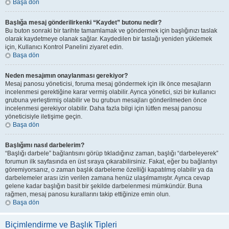
Başa dön
Başlığa mesaj gönderilirkenki “Kaydet” butonu nedir?
Bu buton sonraki bir tarihte tamamlamak ve göndermek için başlığınızı taslak
olarak kaydetmeye olanak sağlar. Kaydedilen bir taslağı yeniden yüklemek
için, Kullanıcı Kontrol Panelini ziyaret edin.
Başa dön
Neden mesajımın onaylanması gerekiyor?
Mesaj panosu yöneticisi, foruma mesaj göndermek için ilk önce mesajların
incelenmesi gerektiğine karar vermiş olabilir. Ayrıca yönetici, sizi bir kullanıcı
grubuna yerleştirmiş olabilir ve bu grubun mesajları gönderilmeden önce
incelenmesi gerekiyor olabilir. Daha fazla bilgi için lütfen mesaj panosu
yöneticisiyle iletişime geçin.
Başa dön
Başlığımı nasıl darbelerim?
“Başlığı darbele” bağlantısını görüp tıkladığınız zaman, başlığı “darbeleyerek”
forumun ilk sayfasında en üst sıraya çıkarabilirsiniz. Fakat, eğer bu bağlantıyı
göremiyorsanız, o zaman başlık darbeleme özelliği kapatılmış olabilir ya da
darbelemeler arası izin verilen zamana henüz ulaşılmamıştır. Ayrıca cevap
gelene kadar başlığın basit bir şekilde darbelenmesi mümkündür. Buna
rağmen, mesaj panosu kurallarını takip ettiğinize emin olun.
Başa dön
Biçimlendirme ve Başlık Tipleri