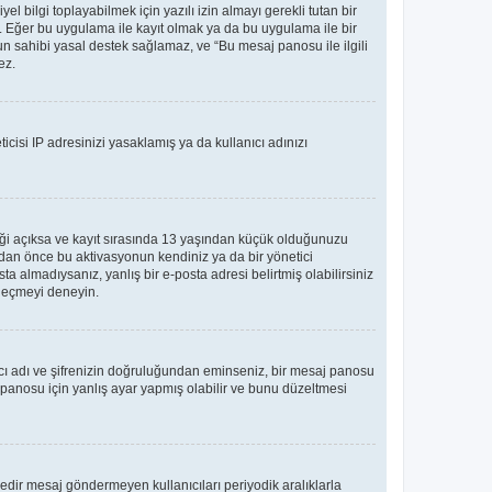
bilgi toplayabilmek için yazılı izin almayı gerekli tutan bir
ler. Eğer bu uygulama ile kayıt olmak ya da bu uygulama ile bir
n sahibi yasal destek sağlamaz, ve “Bu mesaj panosu ile ilgili
ez.
icisi IP adresinizi yasaklamış ya da kullanıcı adınızı
teği açıksa ve kayıt sırasında 13 yaşından küçük olduğunuzu
madan önce bu aktivasyonun kendiniz ya da bir yönetici
ta almadıysanız, yanlış bir e-posta adresi belirtmiş olabilirsiniz
e geçmeyi deneyin.
nıcı adı ve şifrenizin doğruluğundan eminseniz, bir mesaj panosu
panosu için yanlış ayar yapmış olabilir ve bunu düzeltmesi
üredir mesaj göndermeyen kullanıcıları periyodik aralıklarla