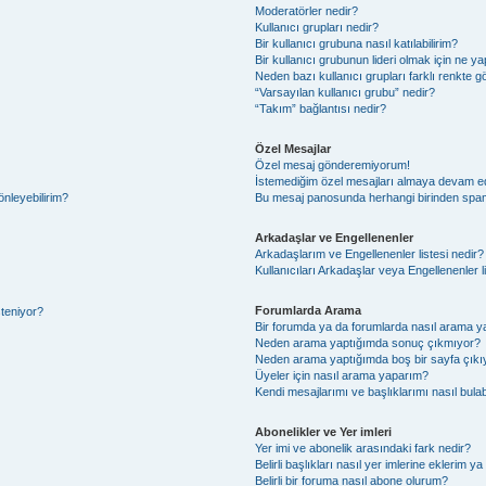
Moderatörler nedir?
Kullanıcı grupları nedir?
Bir kullanıcı grubuna nasıl katılabilirim?
Bir kullanıcı grubunun lideri olmak için ne
Neden bazı kullanıcı grupları farklı renkte 
“Varsayılan kullanıcı grubu” nedir?
“Takım” bağlantısı nedir?
Özel Mesajlar
Özel mesaj gönderemiyorum!
İstemediğim özel mesajları almaya devam e
önleyebilirim?
Bu mesaj panosunda herhangi birinden spam
Arkadaşlar ve Engellenenler
Arkadaşlarım ve Engellenenler listesi nedir?
Kullanıcıları Arkadaşlar veya Engellenenler lis
Forumlarda Arama
steniyor?
Bir forumda ya da forumlarda nasıl arama ya
Neden arama yaptığımda sonuç çıkmıyor?
Neden arama yaptığımda boş bir sayfa çıkı
Üyeler için nasıl arama yaparım?
Kendi mesajlarımı ve başlıklarımı nasıl bulab
Abonelikler ve Yer imleri
Yer imi ve abonelik arasındaki fark nedir?
Belirli başlıkları nasıl yer imlerine eklerim 
Belirli bir foruma nasıl abone olurum?