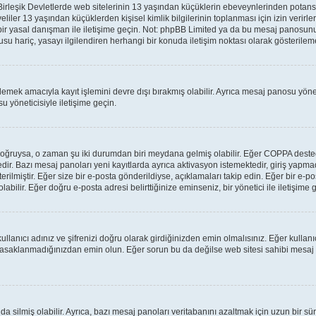
leşik Devletlerde web sitelerinin 13 yaşından küçüklerin ebeveynlerinden potansiyel 
veliler 13 yaşından küçüklerden kişisel kimlik bilgilerinin toplanması için izin verir
 bir yasal danışman ile iletişime geçin. Not: phpBB Limited ya da bu mesaj panosunu
su hariç, yasayı ilgilendiren herhangi bir konuda iletişim noktası olarak gösterilem
lemek amacıyla kayıt işlemini devre dışı bırakmış olabilir. Ayrıca mesaj panosu yönet
u yöneticisiyle iletişime geçin.
lar doğruysa, o zaman şu iki durumdan biri meydana gelmiş olabilir. Eğer COPPA des
tedir. Bazı mesaj panoları yeni kayıtlarda ayrıca aktivasyon istemektedir, giriş yap
rilmiştir. Eğer size bir e-posta gönderildiyse, açıklamaları takip edin. Eğer bir e-pos
labilir. Eğer doğru e-posta adresi belirttiğinize eminseniz, bir yönetici ile iletişim
llanıcı adınız ve şifrenizi doğru olarak girdiğinizden emin olmalısınız. Eğer kulla
yasaklanmadığınızdan emin olun. Eğer sorun bu da değilse web sitesi sahibi mesaj 
da silmiş olabilir. Ayrıca, bazı mesaj panoları veritabanını azaltmak için uzun bir s