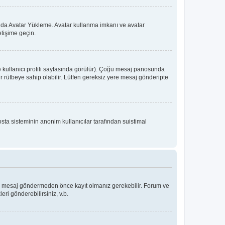
 ya da Avatar Yükleme. Avatar kullanma imkanı ve avatar
etişime geçin.
e kullanıcı profili sayfasında görülür). Çoğu mesaj panosunda
 bir rütbeye sahip olabilir. Lütfen gereksiz yere mesaj gönderipte
osta sisteminin anonim kullanıcılar tarafından suistimal
Bir mesaj göndermeden önce kayıt olmanız gerekebilir. Forum ve
eri gönderebilirsiniz, v.b.