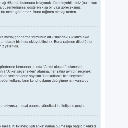
esajı
düzenle
butonuna tıklayarak düzenleyebilirsiniz (bu imkan
 düzenlediğinizi gösteren kısa bir yazı göreceksiniz.
 de bu metin görünmez. Buna rağmen mesajı neden
sonra mesaj gönderme formunun alt kısmındaki
Bir imza ekle
an olarak bir imza ekleyebilirsiniz. Buna rağmen dilediğiniz
 yeterlidir.
aj gönderme formunun altında “Anket oluştur” sekmesini
nra “Anket seçenekleri” alanına, her satıra ayrı bir seçenek
kleri seçeneklerin sayısını “Her kullanıcı için seçenek”
 eğer kullanıcıların kendi oylarını değiştirme izni varsa oy
erekiyorsa, mesaj panosu yöneticisi ile iletişime geçin.
k mesajını tıklayın; ilgili anket daima bu mesaja bağlıdır. Ankete