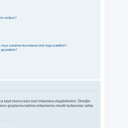
n veriliyor?
in veya suistimal durumlarda kime başvurabilirim?
e geçebilirim?
ca kayıt olunca bazı özel imkanlara ulaşabilirsiniz. Örneğin
ıcı gruplarına katılma imkanlarına misafir kullanıcılar sahip