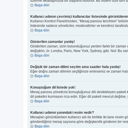
üzerine tıkladığınızda bir bağlantı bulunur. Bu sistem size tüm aya
Başa dön
Kullanıcı adımın çevrimiçi kullanıcılar listesinde görüntülenm
Kullanıcı Kontrol Panelinizden, “Mesaj panosu tercihleri” bölüm
listesinde sadece yöneticiler, moderatörler ve kendiniz tarafında
Başa dön
Gösterilen zamanlar yanlış!
Gösterilen zaman, sizin bulunduğunuz yerden farklı bir zaman di
değiştirin, ör. Londra, Paris, New York, Sydney, gibi. Not: Bu zam
Başa dön
Değişik bir zaman dilimi seçtim ama saatler hala yanlış!
Eğer doğru zaman dilimini seçtiğinize eminseniz ve zaman hala y
Başa dön
Konuştuğum dil listede yok!
Mesaj panosu yöneticisi konuştuğunuz dili destekleyen paketi 
dil paketini kurmasını rica edin. Eğer dil paketi mevcut değilse,
Başa dön
Kullanıcı adımın yanındaki resim nedir?
Mesajları görüntülerken kullanıcı adı ile birlikte iki tane resim
gönderdiğiniz mesaj sayısına göre değişkenlik gösteren bir resim 
Başa dön