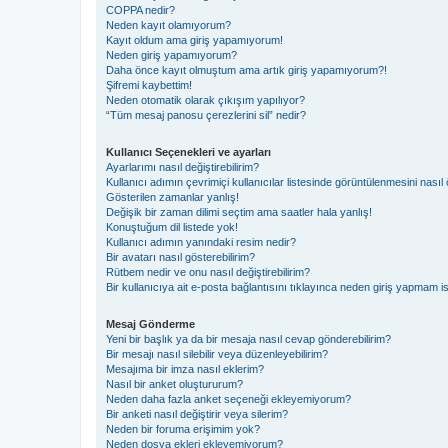
COPPA nedir?
Neden kayıt olamıyorum?
Kayıt oldum ama giriş yapamıyorum!
Neden giriş yapamıyorum?
Daha önce kayıt olmuştum ama artık giriş yapamıyorum?!
Şifremi kaybettim!
Neden otomatik olarak çıkışım yapılıyor?
“Tüm mesaj panosu çerezlerini sil” nedir?
Kullanıcı Seçenekleri ve ayarları
Ayarlarımı nasıl değiştirebilirim?
Kullanıcı adımın çevrimiçi kullanıcılar listesinde görüntülenmesini nasıl 
Gösterilen zamanlar yanlış!
Değişik bir zaman dilimi seçtim ama saatler hala yanlış!
Konuştuğum dil listede yok!
Kullanıcı adımın yanındaki resim nedir?
Bir avatarı nasıl gösterebilirim?
Rütbem nedir ve onu nasıl değiştirebilirim?
Bir kullanıcıya ait e-posta bağlantısını tıklayınca neden giriş yapmam i
Mesaj Gönderme
Yeni bir başlık ya da bir mesaja nasıl cevap gönderebilirim?
Bir mesajı nasıl silebilir veya düzenleyebilirim?
Mesajıma bir imza nasıl eklerim?
Nasıl bir anket oluştururum?
Neden daha fazla anket seçeneği ekleyemiyorum?
Bir anketi nasıl değiştirir veya silerim?
Neden bir foruma erişimim yok?
Neden dosya ekleri ekleyemiyorum?