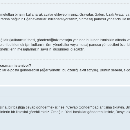
ı metottan birisini kullanarak avatar ekleyebilirsiniz: Gravatar, Galeri, Uzak Avatar
arına bağlıdır. Eğer avatarları kullanamıyorsanız, bir mesaj panosu yöneticisi ile il
ldir (kullanıcı rütbesi, gönderdiğiniz mesajın yanında bulunan isminizin altında v
yeleri belirlemek için kullanılır, örn. yöneticiler veya mesaj panosu yöneticileri özel
eticilerin mesajlarınızın sayısını düşürmesi olacaktır.
iş yapmam isteniyor?
lar e-posta gönderebilir (eğer yönetici bu özelliği aktif ettiyse). Bunun sebebi, e-p
ntısına, bir başlığa cevap göndermek içinse, "Cevap Gönder" bağlantısına tıklayın. 
nlerin bir listesini görebilirsiniz. Örneğin: Yeni başlıklar gönderebilirsiniz, Dosya ekl