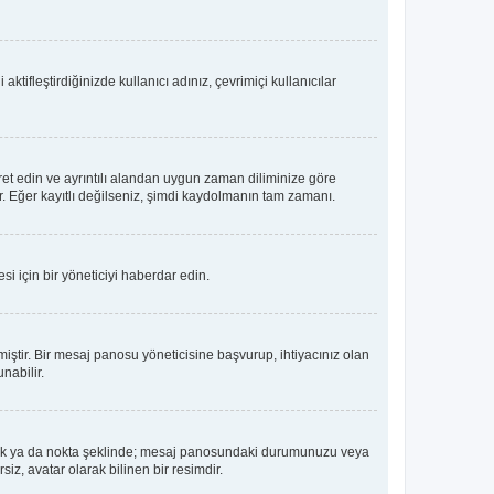
tifleştirdiğinizde kullanıcı adınız, çevrimiçi kullanıcılar
ret edin ve ayrıntılı alandan uygun zaman diliminize göre
lir. Eğer kayıtlı değilseniz, şimdi kaydolmanın tam zamanı.
i için bir yöneticiyi haberdar edin.
tir. Bir mesaj panosu yöneticisine başvurup, ihtiyacınız olan
nabilir.
dız, blok ya da nokta şeklinde; mesaj panosundaki durumunuzu veya
iz, avatar olarak bilinen bir resimdir.