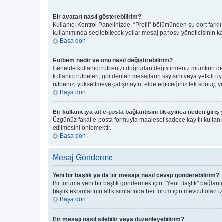
Bir avatarı nasıl gösterebilirim?
Kullanıcı Kontrol Panelinizde, “Profil” bölümünden şu dört farkl
kullanımında seçilebilecek yollar mesaj panosu yöneticisinin kar
Başa dön
Rütbem nedir ve onu nasıl değiştirebilirim?
Genelde kullanıcı rütbenizi doğrudan değiştirmeniz mümkün deği
kullanıcı rütbeleri, gönderilen mesajların sayısını veya yetkili ü
rütbenizi yükseltmeye çalışmayın, elde edeceğiniz tek sonuç, yön
Başa dön
Bir kullanıcıya ait e-posta bağlantısını tıklayınca neden gir
Üzgünüz fakat e-posta formuyla maalesef sadece kayıtlı kullanıcı
edilmesini önlemektir.
Başa dön
Mesaj Gönderme
Yeni bir başlık ya da bir mesaja nasıl cevap gönderebilirim?
Bir foruma yeni bir başlık göndermek için, "Yeni Başlık" bağla
başlık ekranlarının alt kısımlarında her forum için mevcut olan izi
Başa dön
Bir mesajı nasıl silebilir veya düzenleyebilirim?