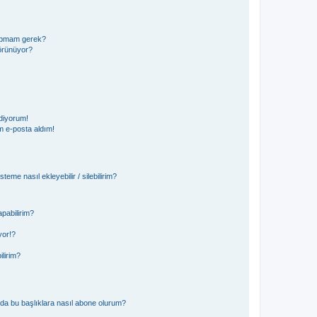
 yapmam gerek?
görünüyor?
diyorum!
 e-posta aldım!
teme nasıl ekleyebilir / silebilirim?
pabilirim?
yor!?
ilirim?
ya da bu başlıklara nasıl abone olurum?