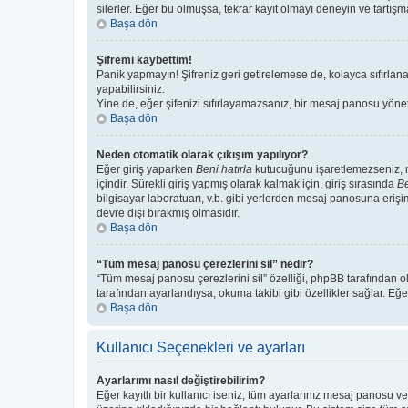
silerler. Eğer bu olmuşsa, tekrar kayıt olmayı deneyin ve tartışma
Başa dön
Şifremi kaybettim!
Panik yapmayın! Şifreniz geri getirelemese de, kolayca sıfırlanab
yapabilirsiniz.
Yine de, eğer şifenizi sıfırlayamazsanız, bir mesaj panosu yönetic
Başa dön
Neden otomatik olarak çıkışım yapılıyor?
Eğer giriş yaparken
Beni hatırla
kutucuğunu işaretlemezseniz, me
içindir. Sürekli giriş yapmış olarak kalmak için, giriş sırasında
Be
bilgisayar laboratuarı, v.b. gibi yerlerden mesaj panosuna erişi
devre dışı bırakmış olmasıdır.
Başa dön
“Tüm mesaj panosu çerezlerini sil” nedir?
“Tüm mesaj panosu çerezlerini sil” özelliği, phpBB tarafından o
tarafından ayarlandıysa, okuma takibi gibi özellikler sağlar. Eğe
Başa dön
Kullanıcı Seçenekleri ve ayarları
Ayarlarımı nasıl değiştirebilirim?
Eğer kayıtlı bir kullanıcı iseniz, tüm ayarlarınız mesaj panosu ve