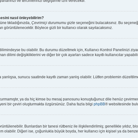
rlarınızı ve tercihlerinizi değiştirme izni verecektir.
esini nasıl önleyebilirim?
üne tıkladığınızda,
Çevrimiçi durumumu gizle
seçeneğini bulacaksınız. Bu seçeneği ak
n görüntülenecektir. Böylece gizli bir kullanıcı olarak sayılacaksınız.
limindeyse bu olabilir. Bu durumu düzeltmek için, Kullanıcı Kontrol Panelinizi ziya
an dilimi değişikliklerini ve diğer bir çok ayarları sadece kayıtlı kullanıcılar yapabi
anlışsa, sunucu saatinde kayıtlı zaman yanlış olabilir. Lütfen problemin düzeltilmes
kurmamıştır, ya da hiç kimse bu mesaj panosunu konuştuğunuz dile henüz çevirmemiş
 yeni bir çeviri oluşturmakta özgürsünüz. Daha fazla bilgi
phpBB
® websitesinde bulu
 görüntülenebilir. Bunlardan bir tanesi rütbeniz ile ilişkilendirilmiş; genellikle yıl
olabilir. Diğeri ise, çoğunlukla büyük boyda, her kullanıcı için kişisel ya da benzers