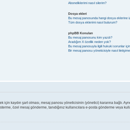
Aboneliklerimi nasıl silerim?
Dosya ekleri
Bu mesaj panosunda hangi dosya eklerine izi
Tüm dosya eklerimi nasıl bulurum?
phpBB Konuları
Bu mesaj panosunu kim yazdı?
Aradığım X özellik neden yok?
Bu mesaj panosuyla ilgili hukuki sorunlar iç
Bir mesaj panosu yöneticisiyle nasıl iletişim
için kaydın şart olması, mesaj panosu yöneticisinin (yönetici) kararına bağlı. Ayrı
österme, özel mesaj gönderme, tanıdığınız kullanıcılara e-posta gönderme veya kullan