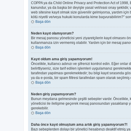
COPPA ya da Child Online Privacy and Protection Act of 1998, Bir
kanundur, ya da başka bir deyişle yasal veli/vasi onay şeklidir, 
web sitesine kayıt olmak size güvenilir gelmiyorsa, yardım için
kötü niyetli ve/veya hukuki konularda kime başvurabilirim?” soru
Başa dön
Neden kayıt olamıyorum?
Bir mesaj panosu yöneticisi yeni ziyaretçilerin kayıt olmasını ön
kullanmanıza izin vermemiş olabilir. Yardım için bir mesaj panos
Başa dön
Kayıt oldum ama giriş yapamıyorum!
Öncelikle, kullanıcı adınızı ve şifrenizi kontrol edin. Eğer on
belirttiyseniz, size tarif edilen işlemleri uygulamanız gerekmek
tarafından yapılması gerekmektedir; bu bilgi kayıt sırasında göste
ya da e-posta, bir spam filtresi tarafından spam olarak seçilmiş o
Başa dön
Neden giriş yapamıyorum?
Bunun meydana gelmesinde çeşitli sebepler vardır. Öncelikle, ku
yöneticisi ile iletişime geçerek mesaj panosundan yasaklanıp 
gerekebilir.
Başa dön
Daha önce kayıt olmuştum ama artık giriş yapamıyorum?!
Bazı sebeplerden dolayı bir yönetici hesabınızı deaktif etmiş ya 