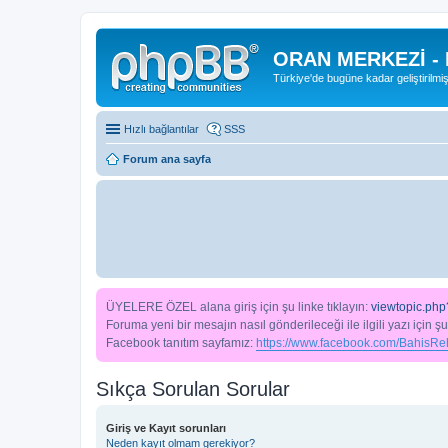
ORAN MERKEZİ -
Türkiye'de bugüne kadar geliştirilmi
Hızlı bağlantılar
SSS
Forum ana sayfa
ÜYELERE ÖZEL alana giriş için şu linke tıklayın:
viewtopic.php
Foruma yeni bir mesajın nasıl gönderileceği ile ilgili yazı için şu
Facebook tanıtım sayfamız:
https://www.facebook.com/BahisReh
Sıkça Sorulan Sorular
Giriş ve Kayıt sorunları
Neden kayıt olmam gerekiyor?