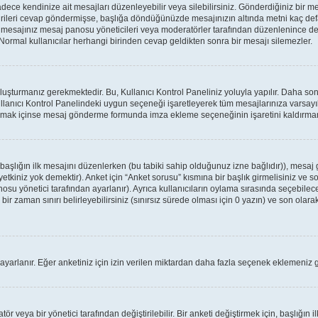
ce kendinize ait mesajları düzenleyebilir veya silebilirsiniz. Gönderdiğiniz bir m
birileri cevap göndermişse, başlığa döndüğünüzde mesajınızın altında metni kaç defa
a mesajınız mesaj panosu yöneticileri veya moderatörler tarafından düzenlenince
: Normal kullanıcılar herhangi birinden cevap geldikten sonra bir mesajı silemezler.
oluşturmanız gerekmektedir. Bu, Kullanıcı Kontrol Paneliniz yoluyla yapılır. Daha 
ullanıcı Kontrol Panelindeki uygun seçeneği işaretleyerek tüm mesajlarınıza varsayıl
apmak içinse mesaj gönderme formunda imza ekleme seçeneğinin işaretini kaldırmanız
r başlığın ilk mesajını düzenlerken (bu tabiki sahip olduğunuz izne bağlıdır)), mes
tkiniz yok demektir). Anket için “Anket sorusu” kısmına bir başlık girmelisiniz ve so
osu yönetici tarafından ayarlanır). Ayrıca kullanıcıların oylama sırasında seçebilece
ir zaman sınırı belirleyebilirsiniz (sınırsız sürede olması için 0 yazın) ve son olarak
 ayarlanır. Eğer anketiniz için izin verilen miktardan daha fazla seçenek eklemeniz g
 veya bir yönetici tarafından değiştirilebilir. Bir anketi değiştirmek için, başlığın il