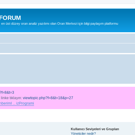
 FORUM
ş en üst düzey oran analiz yazılımı olan Oran Merkezi için bilgi paylaşım platformu
?f=8&t=3
 linke tıklayın:
viewtopic.php?f=8&t=18&p=27
berimI ... izProgrami
Kullanıcı Seviyeleri ve Grupları
Yöneticiler nedir?