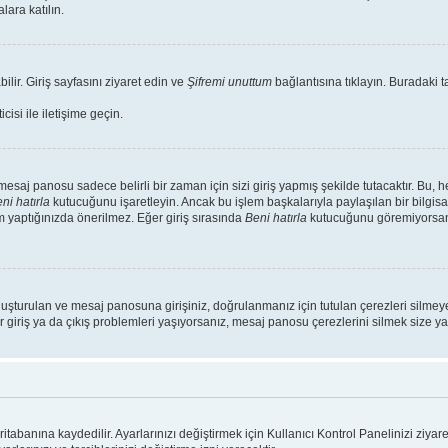
lara katılın.
ilir. Giriş sayfasını ziyaret edin ve
Şifremi unuttum
bağlantısına tıklayın. Buradaki ta
isi ile iletişime geçin.
saj panosu sadece belirli bir zaman için sizi giriş yapmış şekilde tutacaktır. Bu, 
ni hatırla
kutucuğunu işaretleyin. Ancak bu işlem başkalarıyla paylaşılan bir bilgisa
m yaptığınızda önerilmez. Eğer giriş sırasında
Beni hatırla
kutucuğunu göremiyorsanız
luşturulan ve mesaj panosuna girişiniz, doğrulanmanız için tutulan çerezleri silmeye
r giriş ya da çıkış problemleri yaşıyorsanız, mesaj panosu çerezlerini silmek size yar
ritabanına kaydedilir. Ayarlarınızı değiştirmek için Kullanıcı Kontrol Panelinizi ziyare