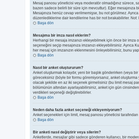
Mesaj panosu yöneticisi veya moderatör olmadığınız sürece, sade
bazen sadece belirli bir süre için mevcuttur). Eğer mesajınıza 
Mesajınıza henüz cevap verilmemişse, bu not görülmez. Ayrıc
düzenlediklerine dair kendilerine has bir not bırakabilirler. Not
Başa dön
Mesajıma bir imza nasıl eklerim?
Herhangi bir mesaja imzanızı ekleyebilmek için önce bir imza 
seçeneğini seçip mesajınıza imzanızı ekleyebilirsiniz. Ayrıca K
her mesaj için imzanızın eklenmesini önleyebilirsiniz, bunu y
Başa dön
Nasıl bir anket oluştururum?
Anket oluşturmak kolaydır, yeni bir başlık gönderirken (veya bi
göreceksiniz (böyle bir formu göremiyorsanız, anket oluşturma ye
olacak şekilde en az iki seçenek girmelisiniz (bu limit mesaj pan
bölümünün altından ayarlayabilirsiniz, anket için gün cinsinden b
verdikleri seçeneği değiştirebilirler.
Başa dön
Neden daha fazla anket seçeneği ekleyemiyorum?
Anket seçenekleri için limit, mesaj panosu yöneticisi tarafından
Başa dön
Bir anketi nasıl değiştirir veya silerim?
Anketlerde, mesajlar gibi sadece gönderen kullanıcı, bir moderatör