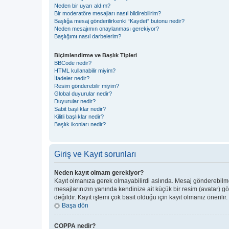
Neden bir uyarı aldım?
Bir moderatöre mesajları nasıl bildirebilirim?
Başlığa mesaj gönderilirkenki “Kaydet” butonu nedir?
Neden mesajımın onaylanması gerekiyor?
Başlığımı nasıl darbelerim?
Biçimlendirme ve Başlık Tipleri
BBCode nedir?
HTML kullanabilir miyim?
İfadeler nedir?
Resim gönderebilir miyim?
Global duyurular nedir?
Duyurular nedir?
Sabit başlıklar nedir?
Kilitli başlıklar nedir?
Başlık ikonları nedir?
Giriş ve Kayıt sorunları
Neden kayıt olmam gerekiyor?
Kayıt olmanıza gerek olmayabilirdi aslında. Mesaj gönderebilmek 
mesajlarınızın yanında kendinize ait küçük bir resim (avatar) g
değildir. Kayıt işlemi çok basit olduğu için kayıt olmanız önerilir.
Başa dön
COPPA nedir?