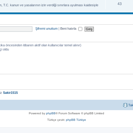
43
, T.C. kanun ve yasalarının izin verdiği sınırlara uyulması kaidesiyle
Şifremi unuttum
|
Beni hatırla
kika öncesinden itibaren aktif olan kullanıcılar temel alınır)
çi oldu
iz
Sakir1515
Ta
Powered by
phpBB
® Forum Software © phpBB Limited
Türkçe çeviri:
phpBB Türkiye