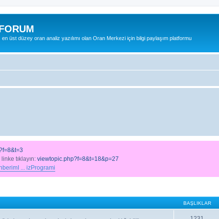
 FORUM
ş en üst düzey oran analiz yazılımı olan Oran Merkezi için bilgi paylaşım platformu
?f=8&t=3
 linke tıklayın:
viewtopic.php?f=8&t=18&p=27
berimI ... izProgrami
BAŞLIKLAR
1231