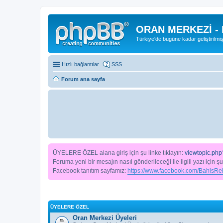
ORAN MERKEZİ -
Türkiye'de bugüne kadar geliştirilmi
Hızlı bağlantılar
SSS
Forum ana sayfa
ÜYELERE ÖZEL alana giriş için şu linke tıklayın:
viewtopic.php
Foruma yeni bir mesajın nasıl gönderileceği ile ilgili yazı için şu
Facebook tanıtım sayfamız:
https://www.facebook.com/BahisReh
ÜYELERE ÖZEL
Oran Merkezi Üyeleri