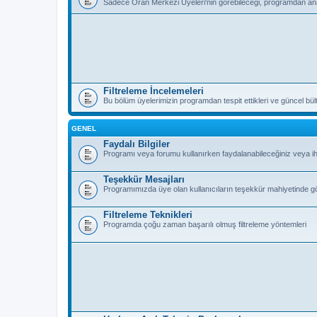
Sadece Oran Merkezi Üyeleri'nin görebileceği, programdan anal
Filtreleme İncelemeleri
Bu bölüm üyelerimizin programdan tespit ettikleri ve güncel bülten
GENEL
Faydalı Bilgiler
Programı veya forumu kullanırken faydalanabileceğiniz veya ihti
Teşekkür Mesajları
Programımızda üye olan kullanıcıların teşekkür mahiyetinde g
Filtreleme Teknikleri
Programda çoğu zaman başarılı olmuş filtreleme yöntemleri