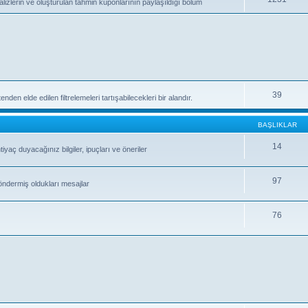
izlerin ve oluşturulan tahmin kuponlarının paylaşıldığı bölüm
39
den elde edilen filtrelemeleri tartışabilecekleri bir alandır.
BAŞLIKLAR
14
yaç duyacağınız bilgiler, ipuçları ve öneriler
97
öndermiş oldukları mesajlar
76