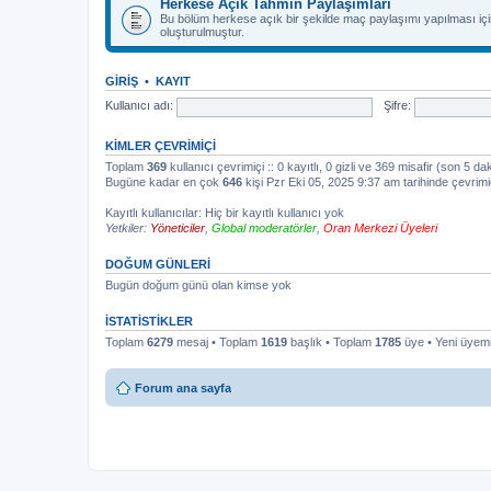
Herkese Açık Tahmin Paylaşımları
Bu bölüm herkese açık bir şekilde maç paylaşımı yapılması için
oluşturulmuştur.
GIRIŞ
•
KAYIT
Kullanıcı adı:
Şifre:
KIMLER ÇEVRIMIÇI
Toplam
369
kullanıcı çevrimiçi :: 0 kayıtlı, 0 gizli ve 369 misafir (son 5 da
Bugüne kadar en çok
646
kişi Pzr Eki 05, 2025 9:37 am tarihinde çevrimi
Kayıtlı kullanıcılar: Hiç bir kayıtlı kullanıcı yok
Yetkiler:
Yöneticiler
,
Global moderatörler
,
Oran Merkezi Üyeleri
DOĞUM GÜNLERI
Bugün doğum günü olan kimse yok
İSTATISTIKLER
Toplam
6279
mesaj • Toplam
1619
başlık • Toplam
1785
üye • Yeni üyem
Forum ana sayfa