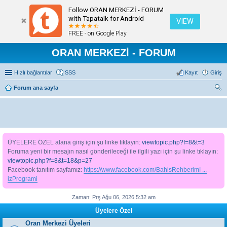
Follow ORAN MERKEZİ - FORUM
with Tapatalk for Android
VIEW
FREE - on Google Play
ORAN MERKEZİ - FORUM
Hızlı bağlantılar
SSS
Kayıt
Giriş
Forum ana sayfa
ra
ÜYELERE ÖZEL alana giriş için şu linke tıklayın:
viewtopic.php?f=8&t=3
Foruma yeni bir mesajın nasıl gönderileceği ile ilgili yazı için şu linke tıklayın:
viewtopic.php?f=8&t=18&p=27
Facebook tanıtım sayfamız:
https://www.facebook.com/BahisRehberimI ...
izProgrami
Zaman: Prş Ağu 06, 2026 5:32 am
Üyelere Özel
Oran Merkezi Üyeleri