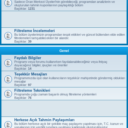
Sadece Oran Merkezi Üyeleri'nin görebileceği, programdan analizlerin ve
oluşturulan tahmin kuponlarının paylaşıldığı bölüm
Başlıklar:
1231
Filtreleme İncelemeleri
Bu bölüm üyelerimizin programdan tespit ettikleri ve güncel bültenden elde edilen
filtrelemeleri tartışabilecekleri bir alandır.
Başlıklar:
39
Genel
Faydalı Bilgiler
Programı veya forumu kullanırken faydalanabileceğiniz veya ihtiyaç
duyacağınız bilgiler, ipuçları ve öneriler
Başlıklar:
14
Teşekkür Mesajları
Programımızda üye olan kullanıcıların teşekkür mahiyetinde göndermiş oldukları
mesajlar
Başlıklar:
97
Filtreleme Teknikleri
Programda çoğu zaman başarılı olmuş filtreleme yöntemleri
Başlıklar:
76
Herkese Açık Tahmin Paylaşımları
Bu bölüm herkese açık bir şekilde maç paylaşımı yapılması için, T.C. kanun ve
yasalarının izin verdiği sınırlara uyulması kaidesiyle oluşturulmuştur.