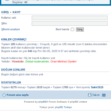
Başlıklar:
43
GIRIŞ
•
KAYIT
Kullanıcı adı:
Şifre:
Şifremi unuttum
Beni hatırla
KIMLER ÇEVRIMIÇI
Toplam
185
kullanıcı çevrimiçi :: 0 kayıtlı, 0 gizli ve 185 misafir (son 5 dakika öncesinden
itibaren aktif olan kullanıcılar temel alınır)
Bugüne kadar en çok
646
kişi Pzr Eki 05, 2025 9:37 am tarihinde çevrimiçi oldu
Kayıtlı kullanıcılar: Hiç bir kayıtlı kullanıcı yok
Yetkiler:
Yöneticiler
,
Global moderatörler
,
Oran Merkezi Üyeleri
DOĞUM GÜNLERI
Bugün doğum günü olan kimse yok
İSTATISTIKLER
Toplam
6279
mesaj • Toplam
1619
başlık • Toplam
1785
üye • Yeni üyemiz
Sakir1515
Forum ana sayfa
Takım
Powered by
phpBB
® Forum Software © phpBB Limited
Türkçe çeviri:
phpBB Türkiye