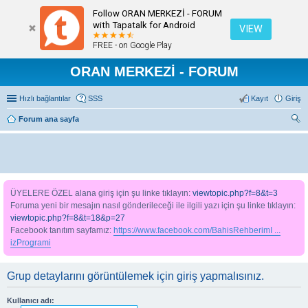
Follow ORAN MERKEZİ - FORUM
with Tapatalk for Android
VIEW
FREE - on Google Play
ORAN MERKEZİ - FORUM
Hızlı bağlantılar
SSS
Kayıt
Giriş
Forum ana sayfa
ra
ÜYELERE ÖZEL alana giriş için şu linke tıklayın:
viewtopic.php?f=8&t=3
Foruma yeni bir mesajın nasıl gönderileceği ile ilgili yazı için şu linke tıklayın:
viewtopic.php?f=8&t=18&p=27
Facebook tanıtım sayfamız:
https://www.facebook.com/BahisRehberimI ...
izProgrami
Grup detaylarını görüntülemek için giriş yapmalısınız.
Kullanıcı adı: