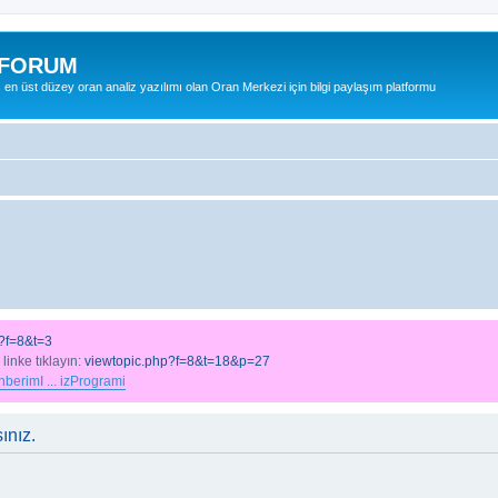
 FORUM
ş en üst düzey oran analiz yazılımı olan Oran Merkezi için bilgi paylaşım platformu
?f=8&t=3
 linke tıklayın:
viewtopic.php?f=8&t=18&p=27
berimI ... izProgrami
ınız.