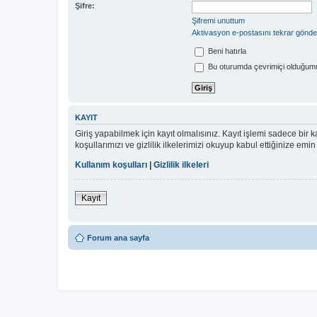
Şifre:
Şifremi unuttum
Aktivasyon e-postasını tekrar gönde
Beni hatırla
Bu oturumda çevrimiçi olduğumu
KAYIT
Giriş yapabilmek için kayıt olmalısınız. Kayıt işlemi sadece bir ka
koşullarımızı ve gizlilik ilkelerimizi okuyup kabul ettiğinize 
Kullanım koşulları
|
Gizlilik ilkeleri
Kayıt
Forum ana sayfa