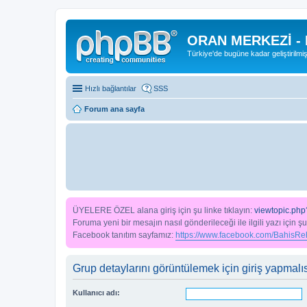
ORAN MERKEZİ -
Türkiye'de bugüne kadar geliştirilmi
Hızlı bağlantılar
SSS
Forum ana sayfa
ÜYELERE ÖZEL alana giriş için şu linke tıklayın:
viewtopic.php
Foruma yeni bir mesajın nasıl gönderileceği ile ilgili yazı için şu
Facebook tanıtım sayfamız:
https://www.facebook.com/BahisReh
Grup detaylarını görüntülemek için giriş yapmalıs
Kullanıcı adı: