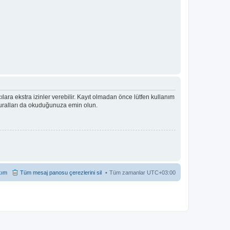
ıcılara ekstra izinler verebilir. Kayıt olmadan önce lütfen kullanım
 kuralları da okuduğunuza emin olun.
kım
Tüm mesaj panosu çerezlerini sil
Tüm zamanlar
UTC+03:00