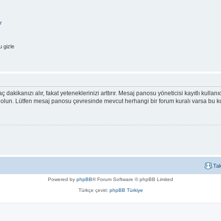
r
 gizle
ç dakikanızı alır, fakat yeteneklerinizi arttırır. Mesaj panosu yöneticisi kayıtlı kullan
emin olun. Lütfen mesaj panosu çevresinde mevcut herhangi bir forum kuralı varsa bu
Ta
Powered by
phpBB
® Forum Software © phpBB Limited
Türkçe çeviri:
phpBB Türkiye