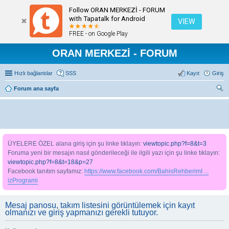
Follow ORAN MERKEZİ - FORUM
with Tapatalk for Android
VIEW
FREE - on Google Play
ORAN MERKEZİ - FORUM
Hızlı bağlantılar
SSS
Kayıt
Giriş
Forum ana sayfa
ra
ÜYELERE ÖZEL alana giriş için şu linke tıklayın:
viewtopic.php?f=8&t=3
Foruma yeni bir mesajın nasıl gönderileceği ile ilgili yazı için şu linke tıklayın:
viewtopic.php?f=8&t=18&p=27
Facebook tanıtım sayfamız:
https://www.facebook.com/BahisRehberimI ...
izProgrami
Mesaj panosu, takım listesini görüntülemek için kayıt
olmanızı ve giriş yapmanızı gerekli tutuyor.