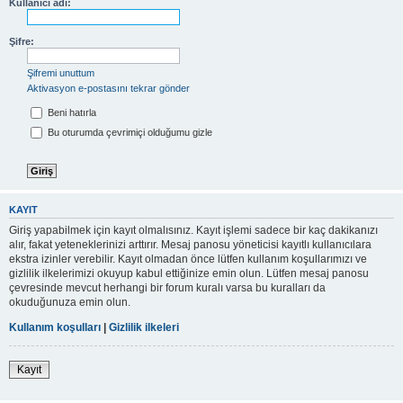
Kullanıcı adı:
Şifre:
Şifremi unuttum
Aktivasyon e-postasını tekrar gönder
Beni hatırla
Bu oturumda çevrimiçi olduğumu gizle
KAYIT
Giriş yapabilmek için kayıt olmalısınız. Kayıt işlemi sadece bir kaç dakikanızı
alır, fakat yeteneklerinizi arttırır. Mesaj panosu yöneticisi kayıtlı kullanıcılara
ekstra izinler verebilir. Kayıt olmadan önce lütfen kullanım koşullarımızı ve
gizlilik ilkelerimizi okuyup kabul ettiğinize emin olun. Lütfen mesaj panosu
çevresinde mevcut herhangi bir forum kuralı varsa bu kuralları da
okuduğunuza emin olun.
Kullanım koşulları
|
Gizlilik ilkeleri
Kayıt