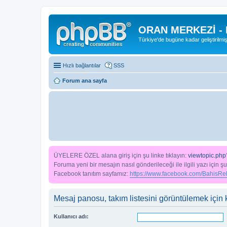
ORAN MERKEZİ -
Türkiye'de bugüne kadar geliştirilmi
Hızlı bağlantılar
SSS
Forum ana sayfa
ÜYELERE ÖZEL alana giriş için şu linke tıklayın:
viewtopic.php
Foruma yeni bir mesajın nasıl gönderileceği ile ilgili yazı için şu
Facebook tanıtım sayfamız:
https://www.facebook.com/BahisReh
Mesaj panosu, takım listesini görüntülemek için k
Kullanıcı adı: