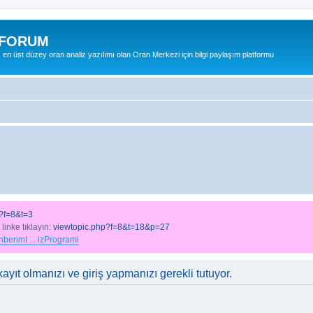
 FORUM
ş en üst düzey oran analiz yazılımı olan Oran Merkezi için bilgi paylaşım platformu
?f=8&t=3
 linke tıklayın:
viewtopic.php?f=8&t=18&p=27
berimI ... izProgrami
ayıt olmanızı ve giriş yapmanızı gerekli tutuyor.