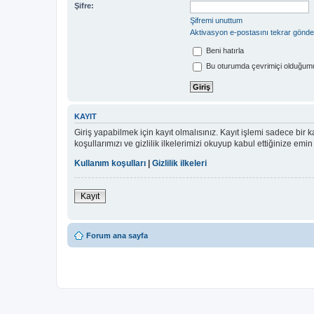
Şifre:
Şifremi unuttum
Aktivasyon e-postasını tekrar gönde
Beni hatırla
Bu oturumda çevrimiçi olduğumu
KAYIT
Giriş yapabilmek için kayıt olmalısınız. Kayıt işlemi sadece bir ka
koşullarımızı ve gizlilik ilkelerimizi okuyup kabul ettiğinize 
Kullanım koşulları
|
Gizlilik ilkeleri
Kayıt
Forum ana sayfa