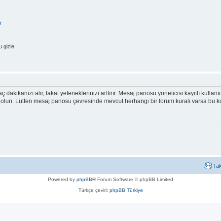
r
 gizle
ç dakikanızı alır, fakat yeteneklerinizi arttırır. Mesaj panosu yöneticisi kayıtlı kullan
emin olun. Lütfen mesaj panosu çevresinde mevcut herhangi bir forum kuralı varsa bu
Ta
Powered by
phpBB
® Forum Software © phpBB Limited
Türkçe çeviri:
phpBB Türkiye