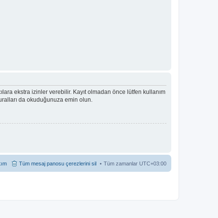
ıcılara ekstra izinler verebilir. Kayıt olmadan önce lütfen kullanım
 kuralları da okuduğunuza emin olun.
kım
Tüm mesaj panosu çerezlerini sil
Tüm zamanlar
UTC+03:00