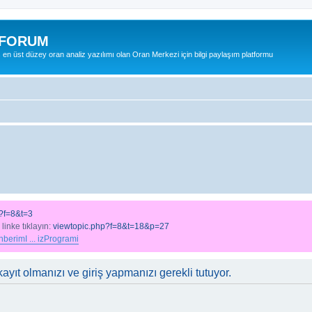
 FORUM
ş en üst düzey oran analiz yazılımı olan Oran Merkezi için bilgi paylaşım platformu
?f=8&t=3
 linke tıklayın:
viewtopic.php?f=8&t=18&p=27
berimI ... izProgrami
ayıt olmanızı ve giriş yapmanızı gerekli tutuyor.