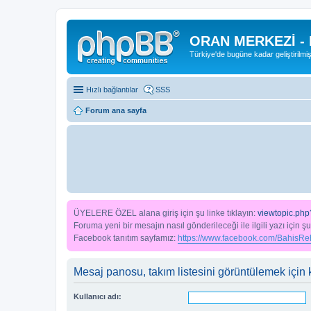
ORAN MERKEZİ -
Türkiye'de bugüne kadar geliştirilmi
Hızlı bağlantılar
SSS
Forum ana sayfa
ÜYELERE ÖZEL alana giriş için şu linke tıklayın:
viewtopic.php
Foruma yeni bir mesajın nasıl gönderileceği ile ilgili yazı için şu
Facebook tanıtım sayfamız:
https://www.facebook.com/BahisReh
Mesaj panosu, takım listesini görüntülemek için k
Kullanıcı adı: