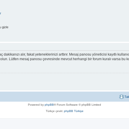
r
 gizle
ç dakikanızı alır, fakat yeteneklerinizi arttırır. Mesaj panosu yöneticisi kayıtlı kullan
emin olun. Lütfen mesaj panosu çevresinde mevcut herhangi bir forum kuralı varsa bu
Ta
Powered by
phpBB
® Forum Software © phpBB Limited
Türkçe çeviri:
phpBB Türkiye