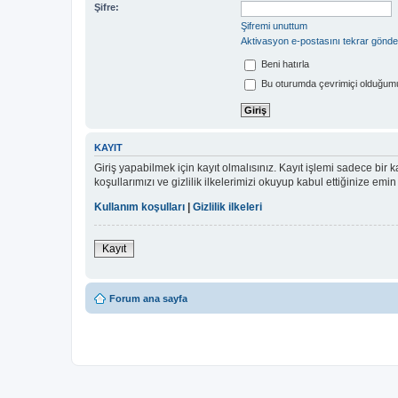
Şifre:
Şifremi unuttum
Aktivasyon e-postasını tekrar gönde
Beni hatırla
Bu oturumda çevrimiçi olduğumu
KAYIT
Giriş yapabilmek için kayıt olmalısınız. Kayıt işlemi sadece bir ka
koşullarımızı ve gizlilik ilkelerimizi okuyup kabul ettiğinize 
Kullanım koşulları
|
Gizlilik ilkeleri
Kayıt
Forum ana sayfa