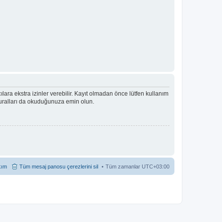
ıcılara ekstra izinler verebilir. Kayıt olmadan önce lütfen kullanım
 kuralları da okuduğunuza emin olun.
kım
Tüm mesaj panosu çerezlerini sil
Tüm zamanlar
UTC+03:00