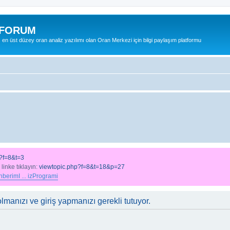
 FORUM
ş en üst düzey oran analiz yazılımı olan Oran Merkezi için bilgi paylaşım platformu
?f=8&t=3
 linke tıklayın:
viewtopic.php?f=8&t=18&p=27
berimI ... izProgrami
lmanızı ve giriş yapmanızı gerekli tutuyor.