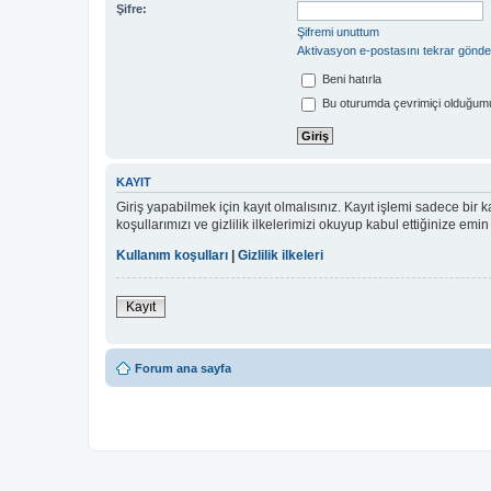
Şifre:
Şifremi unuttum
Aktivasyon e-postasını tekrar gönde
Beni hatırla
Bu oturumda çevrimiçi olduğumu
KAYIT
Giriş yapabilmek için kayıt olmalısınız. Kayıt işlemi sadece bir ka
koşullarımızı ve gizlilik ilkelerimizi okuyup kabul ettiğinize 
Kullanım koşulları
|
Gizlilik ilkeleri
Kayıt
Forum ana sayfa