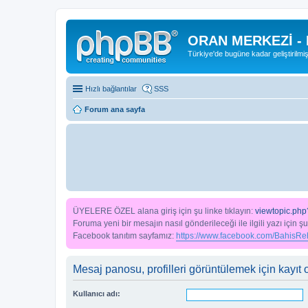
ORAN MERKEZİ -
Türkiye'de bugüne kadar geliştirilmi
Hızlı bağlantılar
SSS
Forum ana sayfa
ÜYELERE ÖZEL alana giriş için şu linke tıklayın:
viewtopic.php
Foruma yeni bir mesajın nasıl gönderileceği ile ilgili yazı için şu
Facebook tanıtım sayfamız:
https://www.facebook.com/BahisReh
Mesaj panosu, profilleri görüntülemek için kayıt o
Kullanıcı adı: