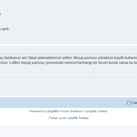
r
 gizle
ç dakikanızı alır, fakat yeteneklerinizi arttırır. Mesaj panosu yöneticisi kayıtlı kullan
emin olun. Lütfen mesaj panosu çevresinde mevcut herhangi bir forum kuralı varsa bu
Ta
Powered by
phpBB
® Forum Software © phpBB Limited
Türkçe çeviri:
phpBB Türkiye