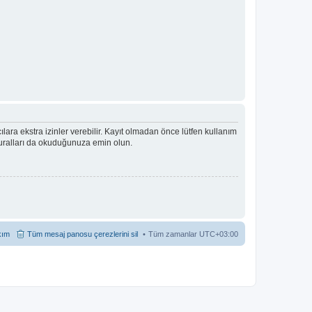
ıcılara ekstra izinler verebilir. Kayıt olmadan önce lütfen kullanım
 kuralları da okuduğunuza emin olun.
kım
Tüm mesaj panosu çerezlerini sil
Tüm zamanlar
UTC+03:00