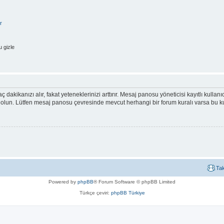
r
 gizle
ç dakikanızı alır, fakat yeteneklerinizi arttırır. Mesaj panosu yöneticisi kayıtlı kullan
emin olun. Lütfen mesaj panosu çevresinde mevcut herhangi bir forum kuralı varsa bu
Ta
Powered by
phpBB
® Forum Software © phpBB Limited
Türkçe çeviri:
phpBB Türkiye