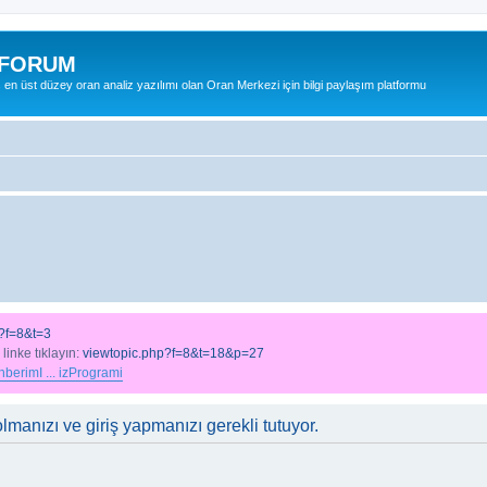
 FORUM
ş en üst düzey oran analiz yazılımı olan Oran Merkezi için bilgi paylaşım platformu
?f=8&t=3
 linke tıklayın:
viewtopic.php?f=8&t=18&p=27
berimI ... izProgrami
lmanızı ve giriş yapmanızı gerekli tutuyor.