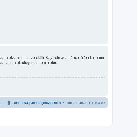
ıcılara ekstra izinler verebilir. Kayıt olmadan önce lütfen kullanım
 kuralları da okuduğunuza emin olun.
kım
Tüm mesaj panosu çerezlerini sil
Tüm zamanlar
UTC+03:00