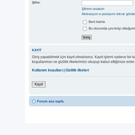
Şifre:
Şifremi unuttum
Aktivasyon e-postasını tekrar gönde
Beni hatırla
Bu oturumda çevrimiçi olduğumu
KAYIT
Giriş yapabilmek için kayıt olmalısınız. Kayıt işlemi sadece bir ka
koşullarımızı ve gizlilik ilkelerimizi okuyup kabul ettiğinize 
Kullanım koşulları
|
Gizlilik ilkeleri
Kayıt
Forum ana sayfa