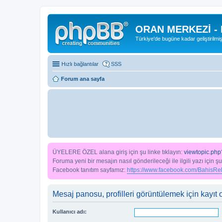
ORAN MERKEZİ -
Türkiye'de bugüne kadar geliştirilmi
Hızlı bağlantılar
SSS
Forum ana sayfa
ÜYELERE ÖZEL alana giriş için şu linke tıklayın:
viewtopic.php
Foruma yeni bir mesajın nasıl gönderileceği ile ilgili yazı için şu
Facebook tanıtım sayfamız:
https://www.facebook.com/BahisReh
Mesaj panosu, profilleri görüntülemek için kayıt o
Kullanıcı adı: