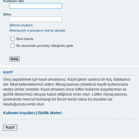
Kullanıcı adı:
Şifre:
Şifremi unuttum
Aktivasyon e-postasını tekrar gönder
Beni hatırla
Bu oturumda çevrimiçi olduğumu gizle
KAYIT
Giriş yapabilmek için kayıt olmalısınız. Kayıt işlemi sadece bir kaç dakikanızı
alır, fakat yeteneklerinizi arttırır. Mesaj panosu yöneticisi kayıtlı kullanıcılara
ekstra izinler verebilir. Kayıt olmadan önce lütfen kullanım koşullarımızı ve
gizlilik ilkelerimizi okuyup kabul ettiğinize emin olun. Lütfen mesaj panosu
çevresinde mevcut herhangi bir forum kuralı varsa bu kuralları da
okuduğunuza emin olun.
Kullanım koşulları
|
Gizlilik ilkeleri
Kayıt