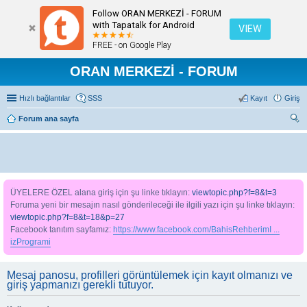
Follow ORAN MERKEZİ - FORUM
with Tapatalk for Android
VIEW
FREE - on Google Play
ORAN MERKEZİ - FORUM
Hızlı bağlantılar
SSS
Kayıt
Giriş
Forum ana sayfa
ra
ÜYELERE ÖZEL alana giriş için şu linke tıklayın:
viewtopic.php?f=8&t=3
Foruma yeni bir mesajın nasıl gönderileceği ile ilgili yazı için şu linke tıklayın:
viewtopic.php?f=8&t=18&p=27
Facebook tanıtım sayfamız:
https://www.facebook.com/BahisRehberimI ...
izProgrami
Mesaj panosu, profilleri görüntülemek için kayıt olmanızı ve
giriş yapmanızı gerekli tutuyor.