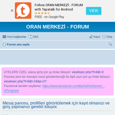
Follow ORAN MERKEZİ - FORUM
with Tapatalk for Android
VIEW
FREE - on Google Play
ORAN MERKEZİ - FORUM
Hızlı bağlantılar
SSS
Kayıt
Giriş
Forum ana sayfa
ra
ÜYELERE ÖZEL alana giriş için şu linke tıklayın:
viewtopic.php?f=8&t=3
Foruma yeni bir mesajın nasıl gönderileceği ile ilgili yazı için şu linke tıklayın:
viewtopic.php?f=8&t=18&p=27
Facebook tanıtım sayfamız:
https://www.facebook.com/BahisRehberimI ...
izProgrami
Mesaj panosu, profilleri görüntülemek için kayıt olmanızı ve
giriş yapmanızı gerekli tutuyor.