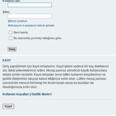
Kullanıcı adı:
Şifre:
Şifremi unuttum
Aktivasyon e-postasını tekrar gönder
Beni hatırla
Bu oturumda çevrimiçi olduğumu gizle
KAYIT
Giriş yapabilmek için kayıt olmalısınız. Kayıt işlemi sadece bir kaç dakikanızı
alır, fakat yeteneklerinizi arttırır. Mesaj panosu yöneticisi kayıtlı kullanıcılara
ekstra izinler verebilir. Kayıt olmadan önce lütfen kullanım koşullarımızı ve
gizlilik ilkelerimizi okuyup kabul ettiğinize emin olun. Lütfen mesaj panosu
çevresinde mevcut herhangi bir forum kuralı varsa bu kuralları da
okuduğunuza emin olun.
Kullanım koşulları
|
Gizlilik ilkeleri
Kayıt