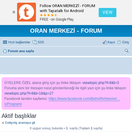
Follow ORAN MERKEZİ - FORUM
with Tapatalk for Android
VIEW
FREE - on Google Play
ORAN MERKEZİ - FORUM
Hızlı bağlantılar
SSS
Kayıt
Giriş
Forum ana sayfa
ra
ÜYELERE ÖZEL alana giriş için şu linke tıklayın:
viewtopic.php?f=8&t=3
Foruma yeni bir mesajın nasıl gönderileceği ile ilgili yazı için şu linke tıklayın:
viewtopic.php?f=8&t=18&p=27
Facebook tanıtım sayfamız:
https://www.facebook.com/BahisRehberimI ...
izProgrami
Aktif başlıklar
Gelişmiş aramaya git
0 uygun sonuç bulundu •
1
. sayfa (Toplam
1
sayfa)