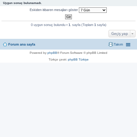
Uygun sonuç bulunamadı.
Eskiden itibaren mesajları göster
0 uygun sonuç bulundu •
1
. sayfa (Toplam
1
sayfa)
Geçiş yap
Forum ana sayfa
Takım
Powered by
phpBB
® Forum Software © phpBB Limited
Türkçe çeviri:
phpBB Türkiye