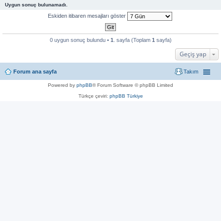
Uygun sonuç bulunamadı.
Eskiden itibaren mesajları göster
0 uygun sonuç bulundu •
1
. sayfa (Toplam
1
sayfa)
Geçiş yap
Forum ana sayfa
Takım
Powered by
phpBB
® Forum Software © phpBB Limited
Türkçe çeviri:
phpBB Türkiye