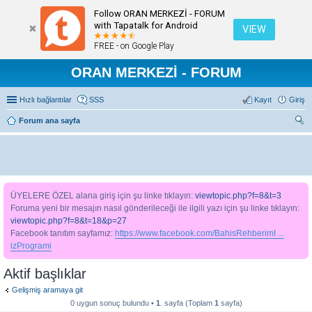
Follow ORAN MERKEZİ - FORUM
with Tapatalk for Android
VIEW
FREE - on Google Play
ORAN MERKEZİ - FORUM
Hızlı bağlantılar
SSS
Kayıt
Giriş
Forum ana sayfa
ra
ÜYELERE ÖZEL alana giriş için şu linke tıklayın:
viewtopic.php?f=8&t=3
Foruma yeni bir mesajın nasıl gönderileceği ile ilgili yazı için şu linke tıklayın:
viewtopic.php?f=8&t=18&p=27
Facebook tanıtım sayfamız:
https://www.facebook.com/BahisRehberimI ...
izProgrami
Aktif başlıklar
Gelişmiş aramaya git
0 uygun sonuç bulundu •
1
. sayfa (Toplam
1
sayfa)