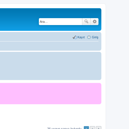
Kayıt
Giriş
36 uygun sonuç bulundu