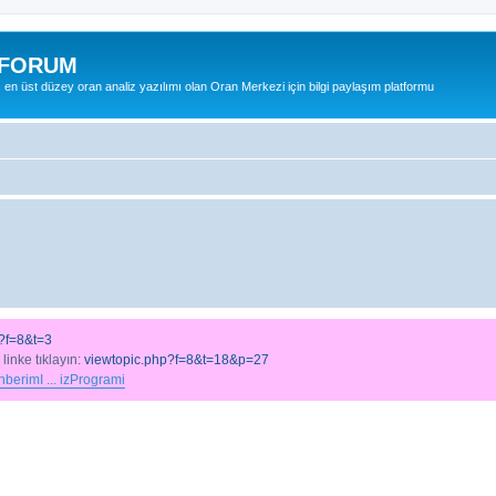
 FORUM
ş en üst düzey oran analiz yazılımı olan Oran Merkezi için bilgi paylaşım platformu
?f=8&t=3
 linke tıklayın:
viewtopic.php?f=8&t=18&p=27
berimI ... izProgrami