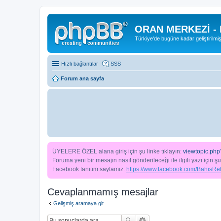
ORAN MERKEZİ -
Türkiye'de bugüne kadar geliştirilmi
Hızlı bağlantılar
SSS
Forum ana sayfa
ÜYELERE ÖZEL alana giriş için şu linke tıklayın:
viewtopic.php
Foruma yeni bir mesajın nasıl gönderileceği ile ilgili yazı için şu
Facebook tanıtım sayfamız:
https://www.facebook.com/BahisReh
Cevaplanmamış mesajlar
Gelişmiş aramaya git