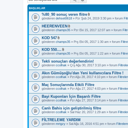
BAŞLIKLAR
%80_90 sonuç veren flitre
D
gönderen
dehset0618
» Pzr Şub 24, 2019 3:30 pm » forum
Fil
o
s
HEERENVEEN
y
D
gönderen
champs35
» Pzr Eki 15, 2017 12:07 am » forum
Filt
a
o
e
s
KOD 547
k
y
D
i
gönderen
champs35
» Prş Eki 05, 2017 1:30 am » forum
Filtr
a
o
(
e
s
e
KOD 550....
k
y
k
D
i
gönderen
champs35
» Prş Eki 05, 2017 1:22 am » forum
Filtr
a
l
o
(
e
e
s
e
Tekli sonuçları değerlendirin!
k
r
y
k
i
gönderen
ccolhak
» Çrş Ağu 30, 2017 3:10 pm » forum
Filtrel
i
a
l
(
)
e
e
e
Akın Gümüşoğlu'dan Yeni kullanıcılara Filtre !
k
r
k
i
gönderen
ccolhak
» Pzt Ağu 28, 2017 4:10 pm » forum
Filtrel
i
l
(
)
e
e
Maç Sonuçlarında Etkili Filtre
r
k
gönderen
ccolhak
» Pzr Ağu 27, 2017 4:03 pm » forum
Filtrel
i
l
)
e
Bayi Kuponları İçin Başarılı Filtre
r
gönderen
ccolhak
» Pzr Ağu 27, 2017 3:14 pm » forum
Filtrel
i
)
Canlı Bahis için geliştirilmiş filtre
gönderen
ccolhak
» Sal Haz 20, 2017 1:29 am » forum
Filtrel
FİLTRELEME YARDIM
gönderen
mrtgzy
» Sal Ağu 16, 2016 4:51 pm » forum
Filtrele