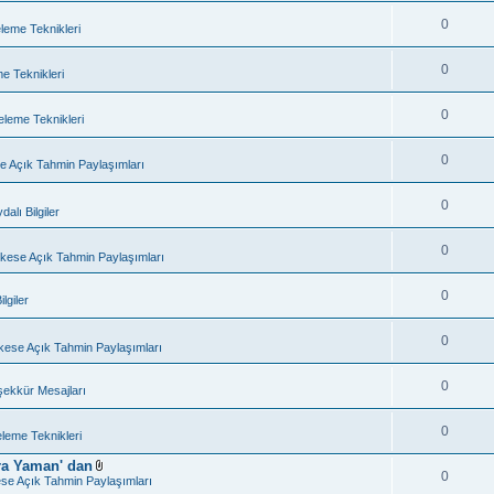
0
eleme Teknikleri
0
me Teknikleri
0
releme Teknikleri
0
e Açık Tahmin Paylaşımları
0
dalı Bilgiler
0
kese Açık Tahmin Paylaşımları
0
lgiler
0
kese Açık Tahmin Paylaşımları
0
şekkür Mesajları
0
releme Teknikleri
ra Yaman' dan
0
D
se Açık Tahmin Paylaşımları
o