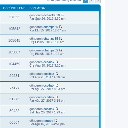
1
2
GÖRÜNTÜLEME
SON MESAJ
gönderen
dehset0618
67056
S
Pzr Şub 24, 2019 3:30 pm
o
n
gönderen
champs35
m
105842
S
Pzr Eki 15, 2017 12:07 am
e
o
s
n
gönderen
champs35
a
m
105645
S
Prş Eki 05, 2017 1:30 am
j
e
o
ı
s
n
g
gönderen
champs35
a
m
105067
ö
S
Prş Eki 05, 2017 1:22 am
j
e
r
o
ı
s
ü
n
g
gönderen
ccolhak
a
n
m
104459
ö
S
Çrş Ağu 30, 2017 3:10 pm
j
t
e
r
o
ı
ü
s
ü
n
g
l
gönderen
ccolhak
a
n
m
59531
ö
e
S
Pzt Ağu 28, 2017 4:10 pm
j
t
e
r
o
ı
ü
s
ü
n
g
l
gönderen
ccolhak
a
n
m
57258
ö
e
S
Pzr Ağu 27, 2017 4:03 pm
j
t
e
r
o
ı
ü
s
ü
n
g
l
gönderen
ccolhak
a
n
m
61276
ö
e
S
Pzr Ağu 27, 2017 3:14 pm
j
t
e
r
o
ı
ü
s
ü
n
g
l
gönderen
ccolhak
a
n
m
59488
ö
e
S
Sal Haz 20, 2017 1:29 am
j
t
e
r
o
ı
ü
s
ü
n
g
l
gönderen
mrtgzy
a
n
m
60564
ö
e
S
Sal Ağu 16, 2016 4:51 pm
j
t
e
r
o
ı