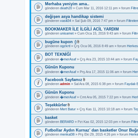
Merhaba yeniyim ama..
gönderen
death20
» Cum Mar 11, 2016 12:11 pm » forum
Filtr
değişen asya handikap sistemi
gönderen
vasili34
» Sal Şub 09, 2016 7:47 pm » forum
Filtrele
BOOKMAKER İLE İLGİLİ ACİL YARDIM
gönderen
unisamet
» Cum Oca 15, 2016 9:43 am » forum
Filt
bugüne kupon :)
D
gönderen
ogzkrtl
» Çrş Oca 06, 2016 8:49 am » forum
Herkes
o
s
BOT TEKNİĞİ
y
gönderen
�merAsaf
» Çrş Ara 23, 2015 10:44 am » forum
Fay
a
e
Günün Kuponu
k
i
gönderen
�merAsaf
» Prş Ara 17, 2015 11:06 am » forum
Her
(
e
Facebook Sayfamız
k
D
gönderen
admin
» Sal Ara 08, 2015 6:38 pm » forum
Faydalı Bi
l
o
e
s
Günün Kuponu
r
y
i
gönderen
�merAsaf
» Cmt Ara 05, 2015 7:22 pm » forum
Her
a
)
e
Teşekkürler
k
D
i
gönderen
Mert Batur
» Çrş Kas 11, 2015 10:18 am » forum
Te
o
(
s
e
basket
y
k
gönderen
BERARD
» Pzt Kas 02, 2015 12:03 pm » forum
Filt
a
l
e
e
Futbollar Aydın Kurnaz' dan basketler Onur Buğ
k
r
i
gönderen
menkal38
» Prş Eki 29, 2015 4:26 pm » forum
Herke
i
(