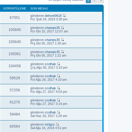
1
2
GÖRÜNTÜLEME
SON MESAJ
gönderen
dehset0618
67051
S
Pzr Şub 24, 2019 3:30 pm
o
n
gönderen
champs35
m
105840
S
Pzr Eki 15, 2017 12:07 am
e
o
s
n
gönderen
champs35
a
m
105640
S
Prş Eki 05, 2017 1:30 am
j
e
o
ı
s
n
g
gönderen
champs35
a
m
105061
ö
S
Prş Eki 05, 2017 1:22 am
j
e
r
o
ı
s
ü
n
g
gönderen
ccolhak
a
n
m
104456
ö
S
Çrş Ağu 30, 2017 3:10 pm
j
t
e
r
o
ı
ü
s
ü
n
g
l
gönderen
ccolhak
a
n
m
59529
ö
e
S
Pzt Ağu 28, 2017 4:10 pm
j
t
e
r
o
ı
ü
s
ü
n
g
l
gönderen
ccolhak
a
n
m
57256
ö
e
S
Pzr Ağu 27, 2017 4:03 pm
j
t
e
r
o
ı
ü
s
ü
n
g
l
gönderen
ccolhak
a
n
m
61270
ö
e
S
Pzr Ağu 27, 2017 3:14 pm
j
t
e
r
o
ı
ü
s
ü
n
g
l
gönderen
ccolhak
a
n
m
59484
ö
e
S
Sal Haz 20, 2017 1:29 am
j
t
e
r
o
ı
ü
s
ü
n
g
l
gönderen
mrtgzy
a
n
m
60564
ö
e
S
Sal Ağu 16, 2016 4:51 pm
j
t
e
r
o
ı