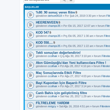
BAŞLIKLAR
%80_90 sonuç veren flitre
D
gönderen
dehset0618
» Pzr Şub 24, 2019 3:30 pm » forum
Fil
o
s
HEERENVEEN
y
D
gönderen
champs35
» Pzr Eki 15, 2017 12:07 am » forum
Filt
a
o
e
s
KOD 547
k
y
D
i
gönderen
champs35
» Prş Eki 05, 2017 1:30 am » forum
Filtr
a
o
(
e
s
e
KOD 550....
k
y
k
D
i
gönderen
champs35
» Prş Eki 05, 2017 1:22 am » forum
Filtr
a
l
o
(
e
e
s
e
Tekli sonuçları değerlendirin!
k
r
y
k
i
gönderen
ccolhak
» Çrş Ağu 30, 2017 3:10 pm » forum
Filtrel
i
a
l
(
)
e
e
e
Akın Gümüşoğlu'dan Yeni kullanıcılara Filtre !
k
r
k
i
gönderen
ccolhak
» Pzt Ağu 28, 2017 4:10 pm » forum
Filtrel
i
l
(
)
e
e
Maç Sonuçlarında Etkili Filtre
r
k
gönderen
ccolhak
» Pzr Ağu 27, 2017 4:03 pm » forum
Filtrel
i
l
)
e
Bayi Kuponları İçin Başarılı Filtre
r
gönderen
ccolhak
» Pzr Ağu 27, 2017 3:14 pm » forum
Filtrel
i
)
Canlı Bahis için geliştirilmiş filtre
gönderen
ccolhak
» Sal Haz 20, 2017 1:29 am » forum
Filtrel
FİLTRELEME YARDIM
gönderen
mrtgzy
» Sal Ağu 16, 2016 4:51 pm » forum
Filtrele