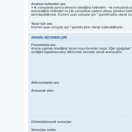
Anahtar kelimeleri ara:
+
ile sonuçlarda ayrıca olmasını istediğiniz kelimeleri,
-
ile sonuçlarda a
istemediğiniz kelimeleri ve
|
ile sonuçlarda sadece olması gereken kelim
tanımlayabilirsiniz. Kısmen uyan sonuçlar için * işaretini joker olarak kull
Yazar için ara:
Kısmen uyan sonuçlar için * işaretini joker olarak kullanabilirsiniz.
ARAMA SEÇENEKLERI
Forumlarda ara:
Arama yapmak istediğiniz forum veya forumları seçin. Eğer aşağıdaki “
özelliğini kapatmazsanız altforumlar otomatik olarak aranacaktır.
Altforumlarda ara:
Aranacak alan:
Görüntülenecek sonuçlar:
Sonuçları sırala: