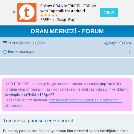
Follow ORAN MERKEZİ - FORUM
with Tapatalk for Android
VIEW
FREE - on Google Play
ORAN MERKEZİ - FORUM
Hızlı bağlantılar
SSS
Kayıt
Giriş
Forum ana sayfa
ra
ÜYELERE ÖZEL alana giriş için şu linke tıklayın:
viewtopic.php?f=8&t=3
Foruma yeni bir mesajın nasıl gönderileceği ile ilgili yazı için şu linke tıklayın:
viewtopic.php?f=8&t=18&p=27
Facebook tanıtım sayfamız:
https://www.facebook.com/BahisRehberimI ...
izProgrami
Tüm mesaj panosu çerezlerini sil
Bu mesaj panosu tarafından ayarlanan tüm çerezleri silmek istediğinize emin