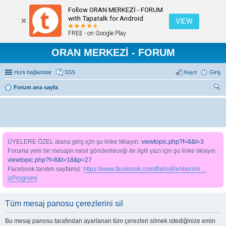
Follow ORAN MERKEZİ - FORUM
with Tapatalk for Android
VIEW
FREE - on Google Play
ORAN MERKEZİ - FORUM
Hızlı bağlantılar
SSS
Kayıt
Giriş
Forum ana sayfa
ra
ÜYELERE ÖZEL alana giriş için şu linke tıklayın:
viewtopic.php?f=8&t=3
Foruma yeni bir mesajın nasıl gönderileceği ile ilgili yazı için şu linke tıklayın:
viewtopic.php?f=8&t=18&p=27
Facebook tanıtım sayfamız:
https://www.facebook.com/BahisRehberimI ...
izProgrami
Tüm mesaj panosu çerezlerini sil
Bu mesaj panosu tarafından ayarlanan tüm çerezleri silmek istediğinize emin