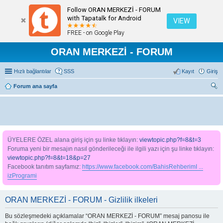
Follow ORAN MERKEZİ - FORUM
with Tapatalk for Android
VIEW
FREE - on Google Play
ORAN MERKEZİ - FORUM
Hızlı bağlantılar
SSS
Kayıt
Giriş
Forum ana sayfa
ra
ÜYELERE ÖZEL alana giriş için şu linke tıklayın:
viewtopic.php?f=8&t=3
Foruma yeni bir mesajın nasıl gönderileceği ile ilgili yazı için şu linke tıklayın:
viewtopic.php?f=8&t=18&p=27
Facebook tanıtım sayfamız:
https://www.facebook.com/BahisRehberimI ...
izProgrami
ORAN MERKEZİ - FORUM - Gizlilik ilkeleri
Bu sözleşmedeki açıklamalar “ORAN MERKEZİ - FORUM” mesaj panosu ile