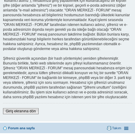
"kullanıcı adınız"), hesabınıza giriş yapabilmek için kullanacağınız bir kişisel
şifre (diğer anlamda "şifreniz") ve bir kişisel, geçerli e-posta adresiniz (diğer
anlamda "e-mail adresiniz") olacaktır. "ORAN MERKEZİ - FORUM" mesaj
panosunda hesabınıza ait bilgileriniz hostumuzun barındığı ülkedeki kanunlar
kapsamında veri-koruma yöntemiyle korunmaktadır. Kayıt işlemi sırasında
"ORAN MERKEZİ - FORUM" tarafından istenen kullanıcı adınız, şifreniz ve e-
posta adresinizin dışında neyin gerekli ya da isteğe bağlı olacağı “ORAN
MERKEZİ - FORUM” mesaj panosunun takdirine bağlıdır. Bütün bunlara karşı,
hesabınızdaki hangi bilgilerin herkes tarafından görüntülenebileceğini seçme
hakkına sahipsiniz. Ayrıca, hesabınız ile, phpBB yazılımından otomatik e-
postalar oluşturup gönderme veya alma hakkına sahipsiniz.
Şifreniz güvenlik açısından (bir hash yöntemiyle) yeniden şifrelenmiştir.
Bununla birlikte, farklı web sitelerinde aynı şifreyi kullanmamanız önerilir.
Şifreniz "ORAN MERKEZİ - FORUM" mesaj panosundaki hesabınıza erişim için
gerekmektedir, ayrıca lütfen şifrenizi dikkatli koruyun ve hiç bir surette "ORAN
MERKEZİ - FORUM" ile bağlantılı bir kimseye, phpBB veya bir diğer 3. parti kişi
veya sitelere, şifreniz için soru sormayın. Hesabınız için şifrenizi unutmanız
durumunda, phpBB yazılımı tarafından sağlanan "Şifremi unuttum" özelliğini
kullanabilirsiniz. Bu işlem size kullanıcı adınızı ve e-posta adresinizi soracak,
daha sonra phpBB yazılımı hesabınız için istenen yeni bir şifre oluşturacaktır.
Giriş ekranına dön
Forum ana sayfa
Takım