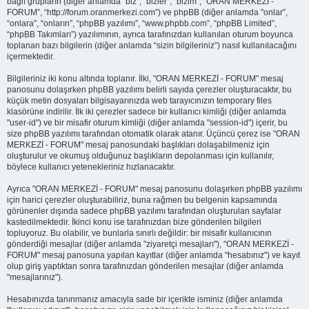
bağlı grupların (diğer anlamda “biz”, “bizler”, “bizim”, “ORAN MERKEZİ -
FORUM”, “http://forum.oranmerkezi.com”) ve phpBB (diğer anlamda "onlar”,
“onlara”, “onların”, “phpBB yazılımı”, “www.phpbb.com”, “phpBB Limited”,
“phpBB Takımları”) yazılımının, ayrıca tarafınızdan kullanılan oturum boyunca
toplanan bazı bilgilerin (diğer anlamda “sizin bilgileriniz”) nasıl kullanılacağını
içermektedir.
Bilgileriniz iki konu altında toplanır. İlki, "ORAN MERKEZİ - FORUM" mesaj
panosunu dolaşırken phpBB yazılımı belirli sayıda çerezler oluşturacaktır, bu
küçük metin dosyaları bilgisayarınızda web tarayıcınızın temporary files
klasörüne indirilir. İlk iki çerezler sadece bir kullanıcı kimliği (diğer anlamda
"user-id") ve bir misafir oturum kimliği (diğer anlamda "session-id") içerir, bu
size phpBB yazılımı tarafından otomatik olarak atanır. Üçüncü çerez ise "ORAN
MERKEZİ - FORUM" mesaj panosundaki başlıkları dolaşabilmeniz için
oluşturulur ve okumuş olduğunuz başlıkların depolanması için kullanılır,
böylece kullanıcı yetenekleriniz hızlanacaktır.
Ayrıca "ORAN MERKEZİ - FORUM" mesaj panosunu dolaşırken phpBB yazılımı
için harici çerezler oluşturabiliriz, buna rağmen bu belgenin kapsamında
görünenler dışında sadece phpBB yazılımı tarafından oluşturulan sayfalar
kastedilmektedir. İkinci konu ise tarafınızdan bize gönderilen bilgileri
topluyoruz. Bu olabilir, ve bunlarla sınırlı değildir: bir misafir kullanıcının
gönderdiği mesajlar (diğer anlamda "ziyaretçi mesajları"), "ORAN MERKEZİ -
FORUM" mesaj panosuna yapılan kayıtlar (diğer anlamda "hesabınız") ve kayıt
olup giriş yaptıktan sonra tarafınızdan gönderilen mesajlar (diğer anlamda
"mesajlarınız").
Hesabınızda tanınmanız amacıyla sade bir içerikte isminiz (diğer anlamda