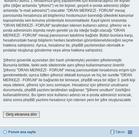
"kullanıcı adınız"), hesabınıza giriş yapabilmek için kullanacağınız bir kişisel
şifre (diğer anlamda "şifreniz") ve bir kişisel, geçerli e-posta adresiniz (diğer
anlamda "e-mail adresiniz") olacaktır. "ORAN MERKEZİ - FORUM" mesaj
panosunda hesabınıza ait bilgileriniz hostumuzun barındığı ülkedeki kanunlar
kapsamında veri-koruma yöntemiyle korunmaktadır. Kayıt işlemi sırasında
"ORAN MERKEZİ - FORUM" tarafından istenen kullanıcı adınız, şifreniz ve e-
posta adresinizin dışında neyin gerekli ya da isteğe bağlı olacağı “ORAN
MERKEZİ - FORUM” mesaj panosunun takdirine bağlıdır. Bütün bunlara karşı,
hesabınızdaki hangi bilgilerin herkes tarafından görüntülenebileceğini seçme
hakkına sahipsiniz. Ayrıca, hesabınız ile, phpBB yazılımından otomatik e-
postalar oluşturup gönderme veya alma hakkına sahipsiniz.
Şifreniz güvenlik açısından (bir hash yöntemiyle) yeniden şifrelenmiştir.
Bununla birlikte, farklı web sitelerinde aynı şifreyi kullanmamanız önerilir.
Şifreniz "ORAN MERKEZİ - FORUM" mesaj panosundaki hesabınıza erişim için
gerekmektedir, ayrıca lütfen şifrenizi dikkatli koruyun ve hiç bir surette "ORAN
MERKEZİ - FORUM" ile bağlantılı bir kimseye, phpBB veya bir diğer 3. parti kişi
veya sitelere, şifreniz için soru sormayın. Hesabınız için şifrenizi unutmanız
durumunda, phpBB yazılımı tarafından sağlanan "Şifremi unuttum" özelliğini
kullanabilirsiniz. Bu işlem size kullanıcı adınızı ve e-posta adresinizi soracak,
daha sonra phpBB yazılımı hesabınız için istenen yeni bir şifre oluşturacaktır.
Giriş ekranına dön
Forum ana sayfa
Takım