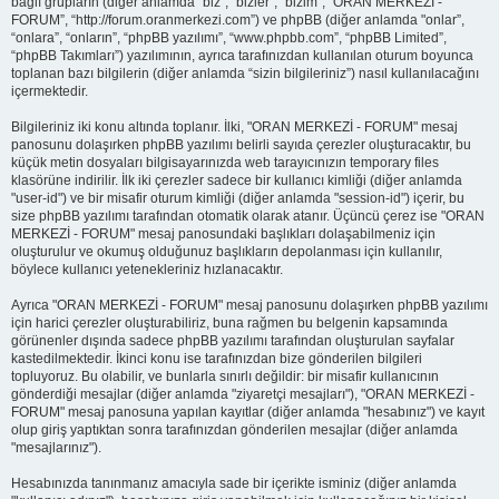
bağlı grupların (diğer anlamda “biz”, “bizler”, “bizim”, “ORAN MERKEZİ -
FORUM”, “http://forum.oranmerkezi.com”) ve phpBB (diğer anlamda "onlar”,
“onlara”, “onların”, “phpBB yazılımı”, “www.phpbb.com”, “phpBB Limited”,
“phpBB Takımları”) yazılımının, ayrıca tarafınızdan kullanılan oturum boyunca
toplanan bazı bilgilerin (diğer anlamda “sizin bilgileriniz”) nasıl kullanılacağını
içermektedir.
Bilgileriniz iki konu altında toplanır. İlki, "ORAN MERKEZİ - FORUM" mesaj
panosunu dolaşırken phpBB yazılımı belirli sayıda çerezler oluşturacaktır, bu
küçük metin dosyaları bilgisayarınızda web tarayıcınızın temporary files
klasörüne indirilir. İlk iki çerezler sadece bir kullanıcı kimliği (diğer anlamda
"user-id") ve bir misafir oturum kimliği (diğer anlamda "session-id") içerir, bu
size phpBB yazılımı tarafından otomatik olarak atanır. Üçüncü çerez ise "ORAN
MERKEZİ - FORUM" mesaj panosundaki başlıkları dolaşabilmeniz için
oluşturulur ve okumuş olduğunuz başlıkların depolanması için kullanılır,
böylece kullanıcı yetenekleriniz hızlanacaktır.
Ayrıca "ORAN MERKEZİ - FORUM" mesaj panosunu dolaşırken phpBB yazılımı
için harici çerezler oluşturabiliriz, buna rağmen bu belgenin kapsamında
görünenler dışında sadece phpBB yazılımı tarafından oluşturulan sayfalar
kastedilmektedir. İkinci konu ise tarafınızdan bize gönderilen bilgileri
topluyoruz. Bu olabilir, ve bunlarla sınırlı değildir: bir misafir kullanıcının
gönderdiği mesajlar (diğer anlamda "ziyaretçi mesajları"), "ORAN MERKEZİ -
FORUM" mesaj panosuna yapılan kayıtlar (diğer anlamda "hesabınız") ve kayıt
olup giriş yaptıktan sonra tarafınızdan gönderilen mesajlar (diğer anlamda
"mesajlarınız").
Hesabınızda tanınmanız amacıyla sade bir içerikte isminiz (diğer anlamda