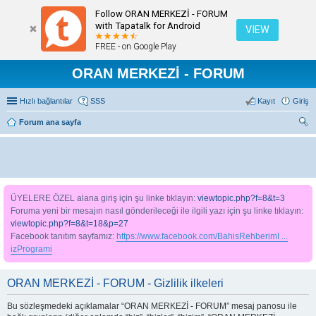
Follow ORAN MERKEZİ - FORUM
with Tapatalk for Android
VIEW
FREE - on Google Play
ORAN MERKEZİ - FORUM
Hızlı bağlantılar
SSS
Kayıt
Giriş
Forum ana sayfa
ra
ÜYELERE ÖZEL alana giriş için şu linke tıklayın:
viewtopic.php?f=8&t=3
Foruma yeni bir mesajın nasıl gönderileceği ile ilgili yazı için şu linke tıklayın:
viewtopic.php?f=8&t=18&p=27
Facebook tanıtım sayfamız:
https://www.facebook.com/BahisRehberimI ...
izProgrami
ORAN MERKEZİ - FORUM - Gizlilik ilkeleri
Bu sözleşmedeki açıklamalar “ORAN MERKEZİ - FORUM” mesaj panosu ile