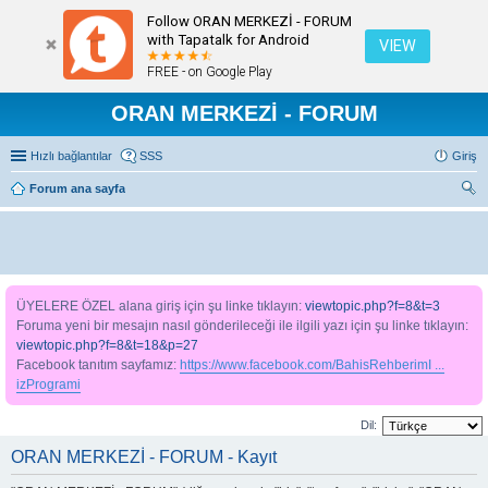
Follow ORAN MERKEZİ - FORUM
with Tapatalk for Android
VIEW
FREE - on Google Play
ORAN MERKEZİ - FORUM
Hızlı bağlantılar
SSS
Giriş
Forum ana sayfa
ra
ÜYELERE ÖZEL alana giriş için şu linke tıklayın:
viewtopic.php?f=8&t=3
Foruma yeni bir mesajın nasıl gönderileceği ile ilgili yazı için şu linke tıklayın:
viewtopic.php?f=8&t=18&p=27
Facebook tanıtım sayfamız:
https://www.facebook.com/BahisRehberimI ...
izProgrami
Dil:
ORAN MERKEZİ - FORUM - Kayıt