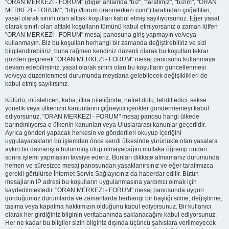
"ORAN MERKEZİ - FORUM" (diğer anlamda "biz", "tarafımız", "bizim", "ORAN
MERKEZİ - FORUM", "http://forum.oranmerkezi.com") tarafından çoğaltılan,
yasal olarak sınırlı olan alttaki koşulları kabul etmiş sayılıyorsunuz. Eğer yasal
olarak sınırlı olan alttaki koşulların tümünü kabul etmiyorsanız o zaman lütfen
"ORAN MERKEZİ - FORUM" mesaj panosuna giriş yapmayın ve/veya
kullanmayın. Biz bu koşulları herhangi bir zamanda değiştirebiliriz ve sizi
bilgilendirebiliriz, buna rağmen kendiniz düzenli olarak bu koşulları tekrar
gözden geçirerek "ORAN MERKEZİ - FORUM" mesaj panosunu kullanmaya
devam edebilirsiniz, yasal olarak sınırlı olan bu koşulların güncellenmesi
ve/veya düzenlenmesi durumunda meydana gelebilecek değişiklikleri de
kabul etmiş sayılırsınız.
Küfürlü, müstehcen, kaba, iftira niteliğinde, nefret dolu, tehdit edici, sekse
yönelik veya ülkenizin kanunlarını çiğneyici içerikler göndermemeyi kabul
ediyorsunuz, "ORAN MERKEZİ - FORUM" mesaj panosu hangi ülkede
barındırılıyorsa o ülkenin kanunları veya Uluslararası kanunlar geçerlidir.
Ayrıca gönderi yapacak herkesin ve gönderileri okuyup içeriğini
uygulayacakların bu işlemden önce kendi ülkesinde yürürlükte olan yasalara
aykırı bir davranışta bulunmuş olup olmayacağını mutlaka öğrenip ondan
sonra işlemi yapmasını tavsiye ederiz. Bunları dikkate almamanız durumunda
hemen ve süresizce mesaj panosundan yasaklanırsınız ve eğer tarafımızca
gerekli görülürse İnternet Servis Sağlayıcınız da haberdar edilir. Bütün
mesajların IP adresi bu koşulların uygulanmasına yardımcı olmak için
kaydedilmektedir. "ORAN MERKEZİ - FORUM" mesaj panosunda uygun
gördüğümüz durumlarda ve zamanlarda herhangi bir başlığı silme, değiştirme,
taşıma veya kapatma hakkımızın olduğunu kabul ediyorsunuz. Bir kullanıcı
olarak her girdiğiniz bilginin veritabanında saklanacağını kabul ediyorsunuz.
Her ne kadar bu bilgiler sizin bilginiz dışında üçüncü şahıslara verilmeyecek