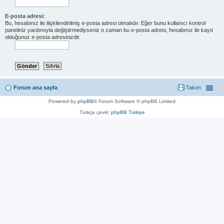
E-posta adresi:
Bu, hesabınız ile ilişkilendirilmiş e-posta adresi olmalıdır. Eğer bunu kullanıcı kontrol
paneliniz yardımıyla değiştirmediyseniz o zaman bu e-posta adresi, hesabınız ile kayıt
olduğunuz e-posta adresinizdir.
Forum ana sayfa
Takım
Powered by
phpBB
® Forum Software © phpBB Limited
Türkçe çeviri:
phpBB Türkiye