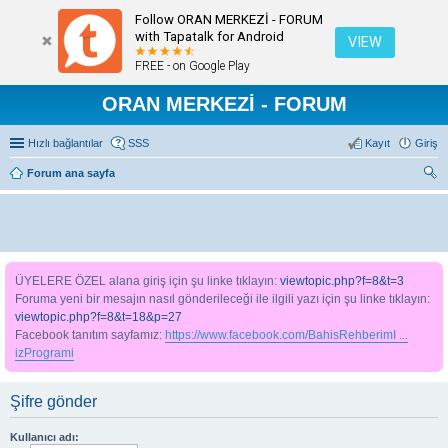
Follow ORAN MERKEZİ - FORUM
with Tapatalk for Android
VIEW
FREE - on Google Play
ORAN MERKEZİ - FORUM
Hızlı bağlantılar
SSS
Kayıt
Giriş
Forum ana sayfa
ra
ÜYELERE ÖZEL alana giriş için şu linke tıklayın:
viewtopic.php?f=8&t=3
Foruma yeni bir mesajın nasıl gönderileceği ile ilgili yazı için şu linke tıklayın:
viewtopic.php?f=8&t=18&p=27
Facebook tanıtım sayfamız:
https://www.facebook.com/BahisRehberimI ...
izProgrami
Şifre gönder
Kullanıcı adı: