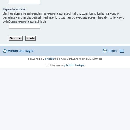
E-posta adresi:
Bu, hesabınız ile ilişkilendirilmiş e-posta adresi olmalıdır. Eğer bunu kullanıcı kontrol
paneliniz yardımıyla değiştirmediyseniz o zaman bu e-posta adresi, hesabınız ile kayıt
olduğunuz e-posta adresinizdir.
Forum ana sayfa
Takım
Powered by
phpBB
® Forum Software © phpBB Limited
Türkçe çeviri:
phpBB Türkiye