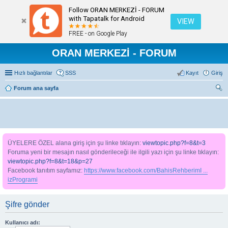
Follow ORAN MERKEZİ - FORUM
with Tapatalk for Android
VIEW
FREE - on Google Play
ORAN MERKEZİ - FORUM
Hızlı bağlantılar
SSS
Kayıt
Giriş
Forum ana sayfa
ra
ÜYELERE ÖZEL alana giriş için şu linke tıklayın:
viewtopic.php?f=8&t=3
Foruma yeni bir mesajın nasıl gönderileceği ile ilgili yazı için şu linke tıklayın:
viewtopic.php?f=8&t=18&p=27
Facebook tanıtım sayfamız:
https://www.facebook.com/BahisRehberimI ...
izProgrami
Şifre gönder
Kullanıcı adı: