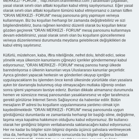
MERKEZİ - FORUM", "http://forum.oranmerkezi.com") tarafından çoğaltılan,
yasal olarak sınırlı olan alttaki koşulları kabul etmiş sayılıyorsunuz. Eğer yasal
olarak sınırlı olan alttaki koşulların tümünü kabul etmiyorsanız o zaman lütfen
"ORAN MERKEZİ - FORUM" mesaj panosuna giriş yapmayın ve/veya
kullanmayın. Biz bu koşulları herhangi bir zamanda değiştirebiliriz ve sizi
bilgilendirebiliriz, buna rağmen kendiniz düzenli olarak bu koşulları tekrar
gözden geçirerek "ORAN MERKEZİ - FORUM" mesaj panosunu kullanmaya
devam edebilirsiniz, yasal olarak sınırlı olan bu koşulların güncellenmesi
ve/veya düzenlenmesi durumunda meydana gelebilecek değişiklikleri de
kabul etmiş sayılırsınız.
Küfürlü, müstehcen, kaba, iftira niteliğinde, nefret dolu, tehdit edici, sekse
yönelik veya ülkenizin kanunlarını çiğneyici içerikler göndermemeyi kabul
ediyorsunuz, "ORAN MERKEZİ - FORUM" mesaj panosu hangi ülkede
barındırılıyorsa o ülkenin kanunları veya Uluslararası kanunlar geçerlidir.
Ayrıca gönderi yapacak herkesin ve gönderileri okuyup içeriğini
uygulayacakların bu işlemden önce kendi ülkesinde yürürlükte olan yasalara
aykırı bir davranışta bulunmuş olup olmayacağını mutlaka öğrenip ondan
sonra işlemi yapmasını tavsiye ederiz. Bunları dikkate almamanız durumunda
hemen ve süresizce mesaj panosundan yasaklanırsınız ve eğer tarafımızca
gerekli görülürse İnternet Servis Sağlayıcınız da haberdar edilir. Bütün
mesajların IP adresi bu koşulların uygulanmasına yardımcı olmak için
kaydedilmektedir. "ORAN MERKEZİ - FORUM" mesaj panosunda uygun
gördüğümüz durumlarda ve zamanlarda herhangi bir başlığı silme, değiştirme,
taşıma veya kapatma hakkımızın olduğunu kabul ediyorsunuz. Bir kullanıcı
olarak her girdiğiniz bilginin veritabanında saklanacağını kabul ediyorsunuz.
Her ne kadar bu bilgiler sizin bilginiz dışında üçüncü şahıslara verilmeyecek
olsa da, herhangi bir hack saldırısı sonucunda bu bilgiler dağılırsa bundan