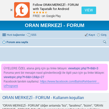
Follow ORAN MERKEZİ - FORUM
with Tapatalk for Android
VIEW
FREE - on Google Play
ORAN MERKEZİ - FORUM
Hızlı bağlantılar
SSS
Kayıt
Giriş
Forum ana sayfa
ra
ÜYELERE ÖZEL alana giriş için şu linke tıklayın:
viewtopic.php?f=8&t=3
Foruma yeni bir mesajın nasıl gönderileceği ile ilgili yazı için şu linke tıklayın:
viewtopic.php?f=8&t=18&p=27
Facebook tanıtım sayfamız:
https://www.facebook.com/BahisRehberimI ...
izProgrami
ORAN MERKEZİ - FORUM - Kullanım koşulları
"ORAN MERKEZİ - FORUM" (diğer anlamda "biz", "tarafımız", "bizim", "ORAN