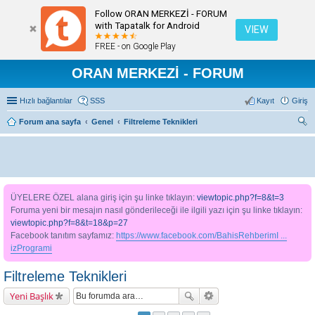
Follow ORAN MERKEZİ - FORUM
with Tapatalk for Android
VIEW
FREE - on Google Play
ORAN MERKEZİ - FORUM
Hızlı bağlantılar
SSS
Kayıt
Giriş
Forum ana sayfa
Genel
Filtreleme Teknikleri
ra
ÜYELERE ÖZEL alana giriş için şu linke tıklayın:
viewtopic.php?f=8&t=3
Foruma yeni bir mesajın nasıl gönderileceği ile ilgili yazı için şu linke tıklayın:
viewtopic.php?f=8&t=18&p=27
Facebook tanıtım sayfamız:
https://www.facebook.com/BahisRehberimI ...
izProgrami
Filtreleme Teknikleri
Yeni Başlık