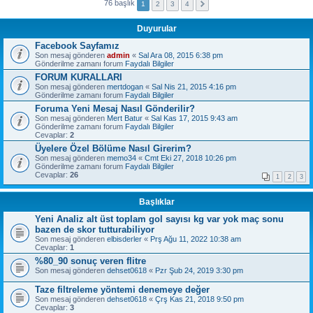
76 başlık
1
2
3
4
Duyurular
Facebook Sayfamız
Son mesaj gönderen
admin
«
Sal Ara 08, 2015 6:38 pm
Gönderilme zamanı forum
Faydalı Bilgiler
FORUM KURALLARI
Son mesaj gönderen
mertdogan
«
Sal Nis 21, 2015 4:16 pm
Gönderilme zamanı forum
Faydalı Bilgiler
Foruma Yeni Mesaj Nasıl Gönderilir?
Son mesaj gönderen
Mert Batur
«
Sal Kas 17, 2015 9:43 am
Gönderilme zamanı forum
Faydalı Bilgiler
Cevaplar:
2
Üyelere Özel Bölüme Nasıl Girerim?
Son mesaj gönderen
memo34
«
Cmt Eki 27, 2018 10:26 pm
Gönderilme zamanı forum
Faydalı Bilgiler
Cevaplar:
26
1
2
3
Başlıklar
Yeni Analiz alt üst toplam gol sayısı kg var yok maç sonu
bazen de skor tutturabiliyor
Son mesaj gönderen
elbisderler
«
Prş Ağu 11, 2022 10:38 am
Cevaplar:
1
%80_90 sonuç veren flitre
Son mesaj gönderen
dehset0618
«
Pzr Şub 24, 2019 3:30 pm
Taze filtreleme yöntemi denemeye değer
Son mesaj gönderen
dehset0618
«
Çrş Kas 21, 2018 9:50 pm
Cevaplar:
3