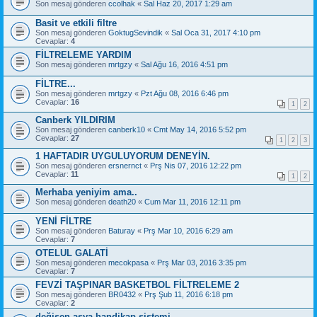
Son mesaj gönderen
ccolhak
«
Sal Haz 20, 2017 1:29 am
Basit ve etkili filtre
Son mesaj gönderen
GoktugSevindik
«
Sal Oca 31, 2017 4:10 pm
Cevaplar:
4
FİLTRELEME YARDIM
Son mesaj gönderen
mrtgzy
«
Sal Ağu 16, 2016 4:51 pm
FİLTRE...
Son mesaj gönderen
mrtgzy
«
Pzt Ağu 08, 2016 6:46 pm
Cevaplar:
16
1
2
Canberk YILDIRIM
Son mesaj gönderen
canberk10
«
Cmt May 14, 2016 5:52 pm
Cevaplar:
27
1
2
3
1 HAFTADIR UYGULUYORUM DENEYİN.
Son mesaj gönderen
ersnernct
«
Prş Nis 07, 2016 12:22 pm
Cevaplar:
11
1
2
Merhaba yeniyim ama..
Son mesaj gönderen
death20
«
Cum Mar 11, 2016 12:11 pm
YENİ FİLTRE
Son mesaj gönderen
Baturay
«
Prş Mar 10, 2016 6:29 am
Cevaplar:
7
OTELUL GALATİ
Son mesaj gönderen
mecokpasa
«
Prş Mar 03, 2016 3:35 pm
Cevaplar:
7
FEVZİ TAŞPINAR BASKETBOL FİLTRELEME 2
Son mesaj gönderen
BR0432
«
Prş Şub 11, 2016 6:18 pm
Cevaplar:
2
değişen asya handikap sistemi