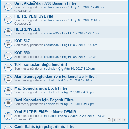
Ümit Akdağ'dan %90 Başarılı Filtre
Son mesaj gönderen
atakanaynaci
«
Cmt Eyl 15, 2018 12:48 am
Cevaplar:
2
FİLTRE YENİ ÜYEYİM
Son mesaj gönderen
atakanaynaci
«
Cmt Eyl 08, 2018 2:46 am
Cevaplar:
2
HEERENVEEN
Son mesaj gönderen
champs35
«
Pzr Eki 15, 2017 12:07 am
KOD 547
Son mesaj gönderen
champs35
«
Prş Eki 05, 2017 1:30 am
KOD 550....
Son mesaj gönderen
champs35
«
Prş Eki 05, 2017 1:22 am
Tekli sonuçları değerlendirin!
Son mesaj gönderen
ccolhak
«
Çrş Ağu 30, 2017 3:10 pm
Akın Gümüşoğlu'dan Yeni kullanıcılara Filtre !
Son mesaj gönderen
ccolhak
«
Pzt Ağu 28, 2017 4:10 pm
Maç Sonuçlarında Etkili Filtre
Son mesaj gönderen
ccolhak
«
Pzr Ağu 27, 2017 4:03 pm
Bayi Kuponları İçin Başarılı Filtre
Son mesaj gönderen
ccolhak
«
Pzr Ağu 27, 2017 3:14 pm
Yeni FİLTRELEME:..: Murat DEMİR
Son mesaj gönderen
muratdemir5720
«
Sal Haz 20, 2017 1:53 am
Cevaplar:
26
1
2
3
Canlı Bahis için geliştirilmiş filtre