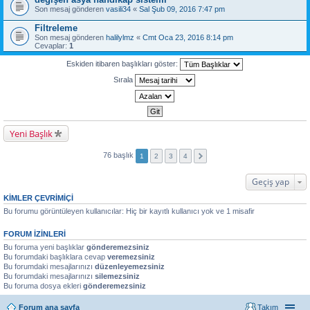
Son mesaj gönderen
vasili34
«
Sal Şub 09, 2016 7:47 pm
Filtreleme
Son mesaj gönderen
halilylmz
«
Cmt Oca 23, 2016 8:14 pm
Cevaplar:
1
Eskiden itibaren başlıkları göster:
Sırala
Yeni Başlık
76 başlık
1
2
3
4
Geçiş yap
KIMLER ÇEVRIMIÇI
Bu forumu görüntüleyen kullanıcılar: Hiç bir kayıtlı kullanıcı yok ve 1 misafir
FORUM IZINLERI
Bu foruma yeni başlıklar
gönderemezsiniz
Bu forumdaki başlıklara cevap
veremezsiniz
Bu forumdaki mesajlarınızı
düzenleyemezsiniz
Bu forumdaki mesajlarınızı
silemezsiniz
Bu foruma dosya ekleri
gönderemezsiniz
Forum ana sayfa
Takım