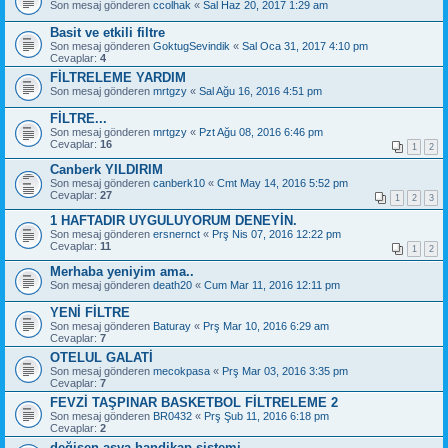
Son mesaj gönderen
ccolhak
«
Sal Haz 20, 2017 1:29 am
Basit ve etkili filtre
Son mesaj gönderen
GoktugSevindik
«
Sal Oca 31, 2017 4:10 pm
Cevaplar:
4
FİLTRELEME YARDIM
Son mesaj gönderen
mrtgzy
«
Sal Ağu 16, 2016 4:51 pm
FİLTRE...
Son mesaj gönderen
mrtgzy
«
Pzt Ağu 08, 2016 6:46 pm
Cevaplar:
16
1
2
Canberk YILDIRIM
Son mesaj gönderen
canberk10
«
Cmt May 14, 2016 5:52 pm
Cevaplar:
27
1
2
3
1 HAFTADIR UYGULUYORUM DENEYİN.
Son mesaj gönderen
ersnernct
«
Prş Nis 07, 2016 12:22 pm
Cevaplar:
11
1
2
Merhaba yeniyim ama..
Son mesaj gönderen
death20
«
Cum Mar 11, 2016 12:11 pm
YENİ FİLTRE
Son mesaj gönderen
Baturay
«
Prş Mar 10, 2016 6:29 am
Cevaplar:
7
OTELUL GALATİ
Son mesaj gönderen
mecokpasa
«
Prş Mar 03, 2016 3:35 pm
Cevaplar:
7
FEVZİ TAŞPINAR BASKETBOL FİLTRELEME 2
Son mesaj gönderen
BR0432
«
Prş Şub 11, 2016 6:18 pm
Cevaplar:
2
değişen asya handikap sistemi