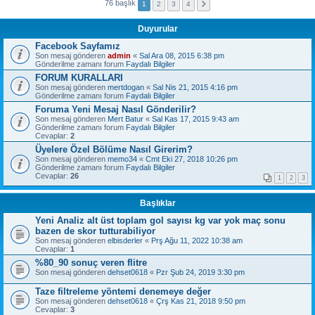
76 başlık
1
2
3
4
Duyurular
Facebook Sayfamız
Son mesaj gönderen
admin
«
Sal Ara 08, 2015 6:38 pm
Gönderilme zamanı forum
Faydalı Bilgiler
FORUM KURALLARI
Son mesaj gönderen
mertdogan
«
Sal Nis 21, 2015 4:16 pm
Gönderilme zamanı forum
Faydalı Bilgiler
Foruma Yeni Mesaj Nasıl Gönderilir?
Son mesaj gönderen
Mert Batur
«
Sal Kas 17, 2015 9:43 am
Gönderilme zamanı forum
Faydalı Bilgiler
Cevaplar:
2
Üyelere Özel Bölüme Nasıl Girerim?
Son mesaj gönderen
memo34
«
Cmt Eki 27, 2018 10:26 pm
Gönderilme zamanı forum
Faydalı Bilgiler
Cevaplar:
26
1
2
3
Başlıklar
Yeni Analiz alt üst toplam gol sayısı kg var yok maç sonu
bazen de skor tutturabiliyor
Son mesaj gönderen
elbisderler
«
Prş Ağu 11, 2022 10:38 am
Cevaplar:
1
%80_90 sonuç veren flitre
Son mesaj gönderen
dehset0618
«
Pzr Şub 24, 2019 3:30 pm
Taze filtreleme yöntemi denemeye değer
Son mesaj gönderen
dehset0618
«
Çrş Kas 21, 2018 9:50 pm
Cevaplar:
3