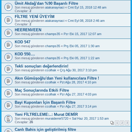
Ümit Akdağ'dan %90 Başarılı Filtre
Son mesaj gönderen
atakanaynaci
«
Cmt Eyl 15, 2018 12:48 am
Cevaplar:
2
FİLTRE YENİ ÜYEYİM
Son mesaj gönderen
atakanaynaci
«
Cmt Eyl 08, 2018 2:46 am
Cevaplar:
2
HEERENVEEN
Son mesaj gönderen
champs35
«
Pzr Eki 15, 2017 12:07 am
KOD 547
Son mesaj gönderen
champs35
«
Prş Eki 05, 2017 1:30 am
KOD 550....
Son mesaj gönderen
champs35
«
Prş Eki 05, 2017 1:22 am
Tekli sonuçları değerlendirin!
Son mesaj gönderen
ccolhak
«
Çrş Ağu 30, 2017 3:10 pm
Akın Gümüşoğlu'dan Yeni kullanıcılara Filtre !
Son mesaj gönderen
ccolhak
«
Pzt Ağu 28, 2017 4:10 pm
Maç Sonuçlarında Etkili Filtre
Son mesaj gönderen
ccolhak
«
Pzr Ağu 27, 2017 4:03 pm
Bayi Kuponları İçin Başarılı Filtre
Son mesaj gönderen
ccolhak
«
Pzr Ağu 27, 2017 3:14 pm
Yeni FİLTRELEME:..: Murat DEMİR
Son mesaj gönderen
muratdemir5720
«
Sal Haz 20, 2017 1:53 am
Cevaplar:
26
1
2
3
Canlı Bahis için geliştirilmiş filtre