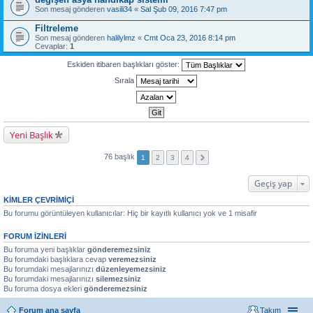
Son mesaj gönderen
vasili34
«
Sal Şub 09, 2016 7:47 pm
Filtreleme
Son mesaj gönderen
halilylmz
«
Cmt Oca 23, 2016 8:14 pm
Cevaplar:
1
Eskiden itibaren başlıkları göster:
Sırala
Yeni Başlık
76 başlık
1
2
3
4
Geçiş yap
KIMLER ÇEVRIMIÇI
Bu forumu görüntüleyen kullanıcılar: Hiç bir kayıtlı kullanıcı yok ve 1 misafir
FORUM IZINLERI
Bu foruma yeni başlıklar
gönderemezsiniz
Bu forumdaki başlıklara cevap
veremezsiniz
Bu forumdaki mesajlarınızı
düzenleyemezsiniz
Bu forumdaki mesajlarınızı
silemezsiniz
Bu foruma dosya ekleri
gönderemezsiniz
Forum ana sayfa
Takım