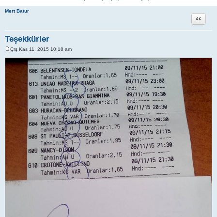
Mert Batur
Alıntı
Teşekkürler
Çrş Kas 11, 2015 10:18 am
M
e
s
a
j