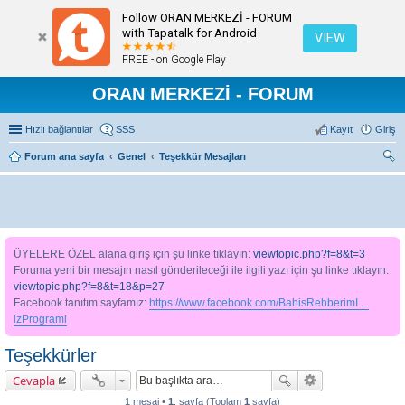
Follow ORAN MERKEZİ - FORUM
with Tapatalk for Android
VIEW
FREE - on Google Play
ORAN MERKEZİ - FORUM
Hızlı bağlantılar
SSS
Kayıt
Giriş
Forum ana sayfa
Genel
Teşekkür Mesajları
ra
ÜYELERE ÖZEL alana giriş için şu linke tıklayın:
viewtopic.php?f=8&t=3
Foruma yeni bir mesajın nasıl gönderileceği ile ilgili yazı için şu linke tıklayın:
viewtopic.php?f=8&t=18&p=27
Facebook tanıtım sayfamız:
https://www.facebook.com/BahisRehberimI ...
izProgrami
Teşekkürler
Cevapla
1 mesaj •
1
. sayfa (Toplam
1
sayfa)