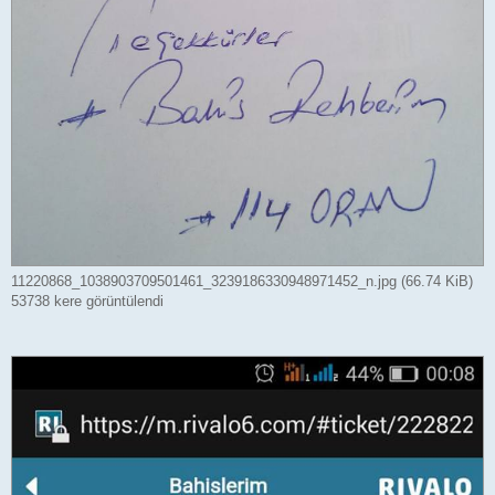
11220868_1038903709501461_3239186330948971452_n.jpg (66.74 KiB)
53738 kere görüntülendi