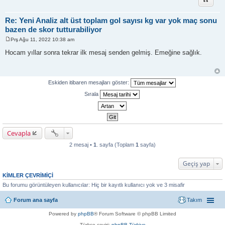
Re: Yeni Analiz alt üst toplam gol sayısı kg var yok maç sonu
bazen de skor tutturabiliyor
Prş Ağu 11, 2022 10:38 am
M
e
Hocam yıllar sonra tekrar ilk mesaj senden gelmiş. Emeğine sağlık.
s
a
j
Eskiden itibaren mesajları göster:
Sırala
Cevapla
2 mesaj •
1
. sayfa (Toplam
1
sayfa)
Geçiş yap
KIMLER ÇEVRIMIÇI
Bu forumu görüntüleyen kullanıcılar: Hiç bir kayıtlı kullanıcı yok ve 3 misafir
Forum ana sayfa
Takım
Powered by
phpBB
® Forum Software © phpBB Limited
Türkçe çeviri:
phpBB Türkiye