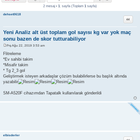
2 mesaj •
1
. sayfa (Toplam
1
sayfa)
dehset0618
Alıntı
Yeni Analiz alt üst toplam gol sayısı kg var yok maç
sonu bazen de skor tutturabiliyor
Prş Ağu 22, 2019 3:53 am
M
e
Flitreleme
s
*Ev sahibi takim
a
j
*Misafir takim
* Tg 2_3 gol
Geliştirmek isteyen arkadaşlar çözüm bulabilirlerse bu başlık altında
yazabilir
SM-A520F cihazımdan Tapatalk kullanılarak gönderildi
elbisderler
Alıntı