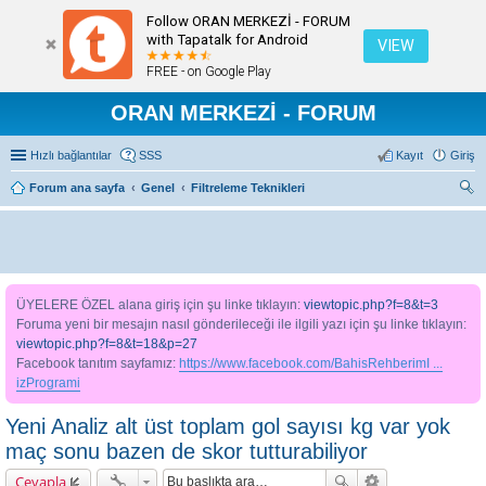
Follow ORAN MERKEZİ - FORUM
with Tapatalk for Android
VIEW
FREE - on Google Play
ORAN MERKEZİ - FORUM
Hızlı bağlantılar
SSS
Kayıt
Giriş
Forum ana sayfa
Genel
Filtreleme Teknikleri
ra
ÜYELERE ÖZEL alana giriş için şu linke tıklayın:
viewtopic.php?f=8&t=3
Foruma yeni bir mesajın nasıl gönderileceği ile ilgili yazı için şu linke tıklayın:
viewtopic.php?f=8&t=18&p=27
Facebook tanıtım sayfamız:
https://www.facebook.com/BahisRehberimI ...
izProgrami
Yeni Analiz alt üst toplam gol sayısı kg var yok
maç sonu bazen de skor tutturabiliyor
Cevapla