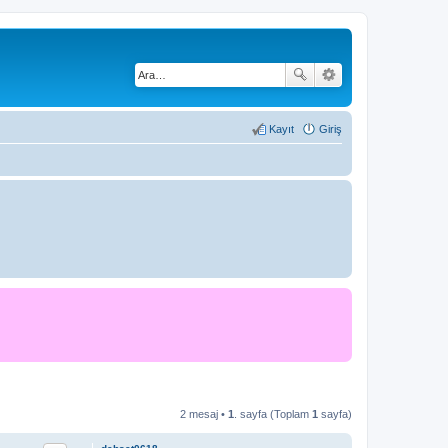
Kayıt
Giriş
2 mesaj •
1
. sayfa (Toplam
1
sayfa)