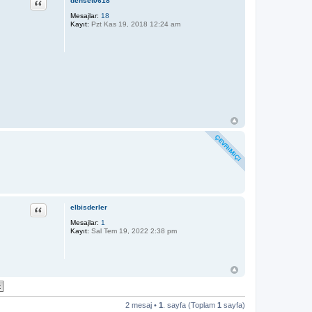
Alıntı
dehset0618
Mesajlar:
18
Kayıt:
Pzt Kas 19, 2018 12:24 am
Alıntı
elbisderler
Mesajlar:
1
Kayıt:
Sal Tem 19, 2022 2:38 pm
2 mesaj •
1
. sayfa (Toplam
1
sayfa)