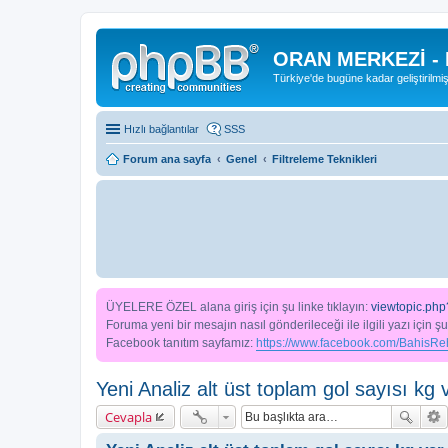
ORAN MERKEZİ -
Türkiye'de bugüne kadar geliştirilmi
Hızlı bağlantılar
SSS
Forum ana sayfa
Genel
Filtreleme Teknikleri
ÜYELERE ÖZEL alana giriş için şu linke tıklayın:
viewtopic.php
Foruma yeni bir mesajın nasıl gönderileceği ile ilgili yazı için şu
Facebook tanıtım sayfamız:
https://www.facebook.com/BahisReh
Yeni Analiz alt üst toplam gol sayısı kg
Cevapla