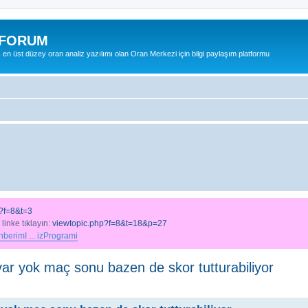
 FORUM
ş en üst düzey oran analiz yazılımı olan Oran Merkezi için bilgi paylaşım platformu
?f=8&t=3
 linke tıklayın:
viewtopic.php?f=8&t=18&p=27
berimI ... izProgrami
 var yok maç sonu bazen de skor tutturabiliyor