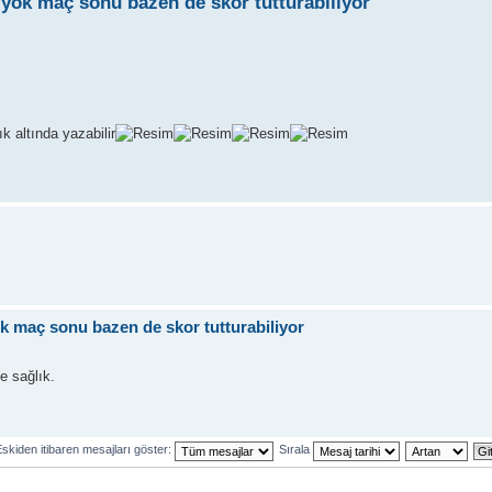
r yok maç sonu bazen de skor tutturabiliyor
k altında yazabilir
yok maç sonu bazen de skor tutturabiliyor
e sağlık.
skiden itibaren mesajları göster:
Sırala