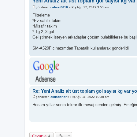
Yeni Analiz alt üst toplam gol sayısı kg va
gönderen
dehset0618
»
Prş Ağu 22, 2019 3:53 am
M
e
Flitreleme
s
*Ev sahibi takim
a
j
*Misafir takim
* Tg 2_3 gol
Geliştirmek isteyen arkadaşlar çözüm bulabilirlerse bu başlı
SM-A520F cihazımdan Tapatalk kullanılarak gönderildi
Re: Yeni Analiz alt üst toplam gol sayısı kg var 
gönderen
elbisderler
»
Prş Ağu 11, 2022 10:38 am
M
e
Hocam yıllar sonra tekrar ilk mesaj senden gelmiş. Emeğin
s
a
j
E
Cevapla